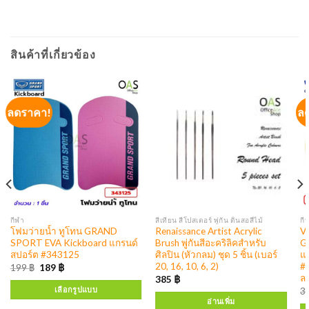
สินค้าที่เกี่ยวข้อง
ลดราคา!
ล
กีฬา
สีเทียน สีโปสเตอร์ พู่กัน ดินสอสีไม้
กี
โฟมว่ายน้ำ ทูโทน GRAND
Renaissance Artist Acrylic
Vo
SPORT EVA Kickboard แกรนด์
Brush พู่กันสีอะคริลิคสำหรับ
G
สปอร์ต #343125
ศิลปิน (หัวกลม) ชุด 5 ชิ้น (เบอร์
แก
20, 16, 10, 6, 2)
#
199
฿
189
฿
ลม
385
฿
เลือกรูปแบบ
3
อ่านเพิ่ม