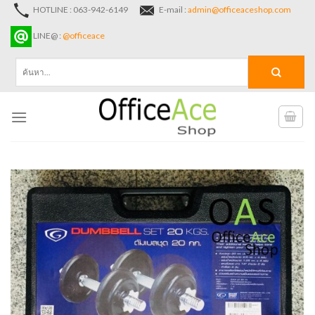
Skip
HOTLINE : 063-942-6149
E-mail :
admin@officeaceshop.com
to
LINE@ :
@officeace
content
ค้นหา: