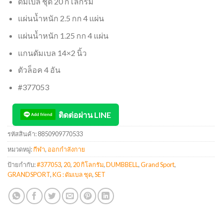
ดัมเบล ชุด 20 กิโลกรัม
แผ่นน้ำหนัก 2.5 กก 4 แผ่น
แผ่นน้ำหนัก 1.25 กก 4 แผ่น
แกนดัมเบล 14×2 นิ้ว
ตัวล็อค 4 อัน
#377053
ติดต่อผ่าน LINE
รหัสสินค้า:
8850909770533
หมวดหมู่:
กีฬา
,
ออกกำลังกาย
ป้ายกำกับ:
#377053
,
20
,
20 กิโลกรัม
,
DUMBBELL
,
Grand Sport
,
GRANDSPORT
,
KG : ดัมเบล ชุด
,
SET