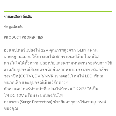
รายละเอียดเพิ่มเติม
ข้อมูลเพิ่มเติม
PRODUCT PROPERTIES
อะแดปเตอร์แปลงไฟ 12V คุณภาพสูงจาก GLINK ผ่าน
มาตรฐาน มอก. ให้กระแสไฟเสถียร แอมป์เต็ม โวลต์ไม่
ตก มั่นใจได้ทั้งความปลอดภัยและความทนทาน รองรับการใช้
งานกับอุปกรณ์อิเล็กทรอนิกส์หลากหลายประเภท เช่น กล้อง
วงจรปิด (CCTV), DVR/NVR, เราเตอร์, โคมไฟ LED, พัดลม
ขนาดเล็ก และอุปกรณ์เน็ตเวิร์กต่าง ๆ
ตัวอะแดปเตอร์ทำหน้าที่แปลงไฟบ้าน AC 220V ให้เป็น
ไฟ DC 12V พร้อมระบบป้องกันไฟ
กระชาก (Surge Protection) ช่วยยืดอายุการใช้งานอุปกรณ์
ของคุณ