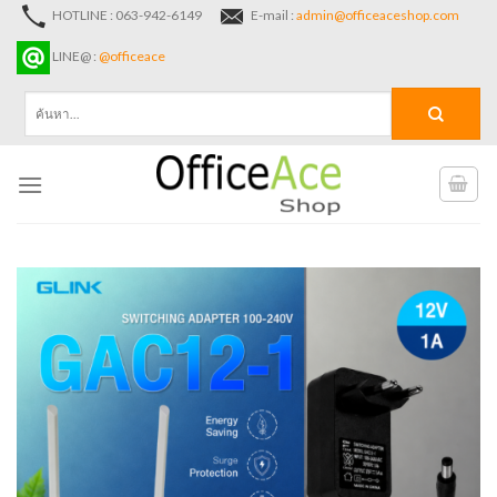
Skip
HOTLINE : 063-942-6149
E-mail :
admin@officeaceshop.com
to
LINE@ :
@officeace
content
ค้นหา: