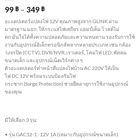
99
–
349
฿
฿
อะแดปเตอร์แปลงไฟ 12V คุณภาพสูงจาก GLINK ผ่าน
มาตรฐาน มอก. ให้กระแสไฟเสถียร แอมป์เต็ม โวลต์ไม่
ตก มั่นใจได้ทั้งความปลอดภัยและความทนทาน รองรับการใช้
งานกับอุปกรณ์อิเล็กทรอนิกส์หลากหลายประเภท เช่น กล้อง
วงจรปิด (CCTV), DVR/NVR, เราเตอร์, โคมไฟ LED, พัดลม
ขนาดเล็ก และอุปกรณ์เน็ตเวิร์กต่าง ๆ
ตัวอะแดปเตอร์ทำหน้าที่แปลงไฟบ้าน AC 220V ให้เป็น
ไฟ DC 12V พร้อมระบบป้องกันไฟ
กระชาก (Surge Protection) ช่วยยืดอายุการใช้งานอุปกรณ์
ของคุณ
มีให้เลือก 3 รุ่น:
• รุ่น GAC12-1 : 12V 1A (เหมาะกับอุปกรณ์ขนาดเล็ก)