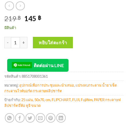
219
145
฿
฿
มีสินค้า
จำนวน FUJI FLIPCHART PAPER กระดาษฟลิปชาร์ท ยี่ห้อ ฟูจิ ขนาด 50x7
หยิบใส่ตะกร้า
ติดต่อผ่าน LINE
รหัสสินค้า:
8851708001361
หมวดหมู่:
อุปกรณ์เพื่อการประชุมและนำเสนอ
,
แปรงลบกระดาน น้ำยาเช็ด
กระดานไวท์บอร์ด กระดาษฟลิปชาร์ท
ป้ายกำกับ:
25 แผ่น
,
50x70
,
cm
,
FLIPCHART
,
FUJI
,
Fujifilm
,
PAPER กระดาษฟ
ลิปชาร์ท ยี่ห้อ ฟูจิ ขนาด