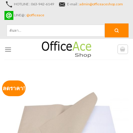
Skip
HOTLINE : 063-942-6149
E-mail :
admin@officeaceshop.com
to
LINE@ :
@officeace
content
ค้นหา:
ลดราคา!