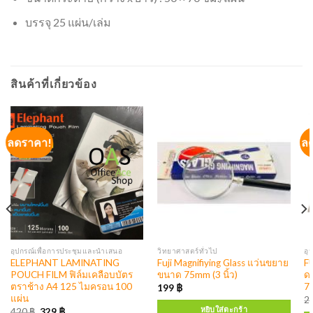
บรรจุ 25 แผ่น/เล่ม
สินค้าที่เกี่ยวข้อง
ลดราคา!
ล
อุปกรณ์เพื่อการประชุมและนำเสนอ
วิทยาศาสตร์ทั่วไป
อุ
ELEPHANT LAMINATING
Fuji Magnifiying Glass แว่นขยาย
F
POUCH FILM ฟิล์มเคลือบบัตร
ขนาด 75mm (3 นิ้ว)
ดา
ตราช้าง A4 125 ไมครอน 100
7
199
฿
แผ่น
2
หยิบใส่ตะกร้า
420
฿
329
฿