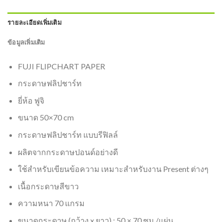
รายละเอียดเพิ่มเติม
ข้อมูลเพิ่มเติม
FUJI FLIPCHART PAPER
กระดาษฟลิปชาร์ท
ยี่ห้อ ฟูจิ
ขนาด 50×70 cm
กระดาษฟลิปชาร์ท แบบรีฟิลล์
ผลิตจากกระดาษปอนด์อย่างดี
ใช้สำหรับเขียนข้อความ เหมาะสำหรับงาน Present ต่างๆ
เนื้อกระดาษสีขาว
ความหนา 70 แกรม
ขนาดกระดาษ (กว้าง x ยาว) : 50 × 70 ซม./แผ่น