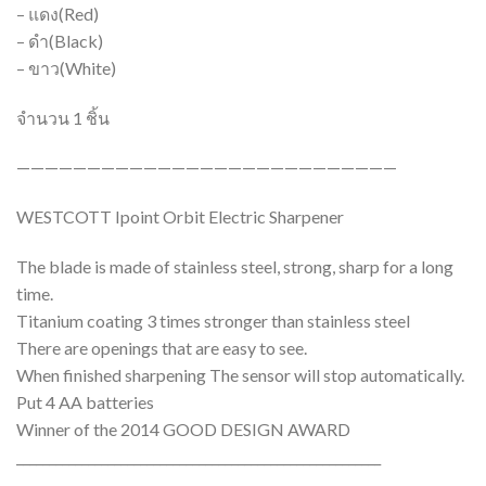
– แดง(Red)
– ดำ(Black)
– ขาว(White)
จำนวน 1 ชิ้น
———————————————————————————
WESTCOTT Ipoint Orbit Electric Sharpener
The blade is made of stainless steel, strong, sharp for a long
time.
Titanium coating 3 times stronger than stainless steel
There are openings that are easy to see.
When finished sharpening The sensor will stop automatically.
Put 4 AA batteries
Winner of the 2014 GOOD DESIGN AWARD
________________________________________________________