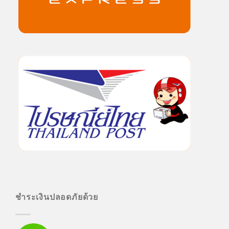
ชำระเงินปลอดภัยด้วย