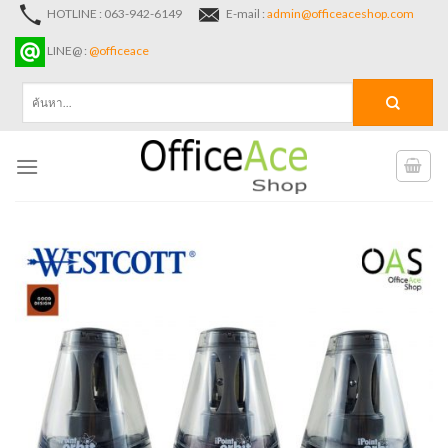
Skip
HOTLINE : 063-942-6149
E-mail :
admin@officeaceshop.com
to
LINE@ :
@officeace
content
ค้นหา: