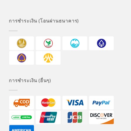
การชำระเงิน (โอนผ่านธนาคาร)
การชำระเงิน (อื่นๆ)