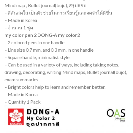
Mind map , Bullet journal(bujo), สรุปสอบ
– สีสันสดใส เป็นตัวช่วยในการเรียนรู้และจดจำได้ดีขึ้น
– Made in korea
– จำนวน 1 ชุด
my color pen 2 DONG-A my color2
– 2 colored pens in one handle
– Line size 0.7 mm. and 0.3 mm. in one handle
– Square handle, minimalist style
– Can be used in a variety of ways, including taking notes,
drawing, decorating, writing Mind maps, Bullet journal(bujo),
exam summaries
– Bright colors help to learn and remember better.
– Made in Korea
– Quantity 1 Pack