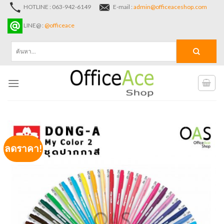
Skip
HOTLINE : 063-942-6149
E-mail :
admin@officeaceshop.com
to
LINE@ :
@officeace
content
ค้นหา:
ลดราคา!