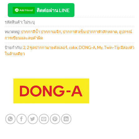
ติดต่อผ่าน LINE
รหัสสินค้า:
ไม่ระบุ
หมวดหมู่:
ปากกาสีน้ำ ปากกาเมจิก
,
ปากกาหัวเข็ม ปากกาหัวสักหลาด
,
อุปกรณ์
การเขียนและลบคำผิด
ป้ายกำกับ:
2
,
2 ชุดปากกามายคัลเลอร์
,
color
,
DONG-A
,
My
,
Twin-Tip มีสองหัว
ในด้ามเดียว