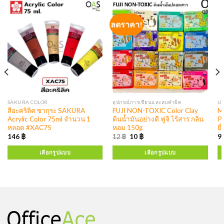
ลดราคา!
SAKURA COLOR
อุปกรณ์การเขียนและลบคำผิด
ปา
สีอะคริลิค ซากุระ SAKURA
FUJI NON-TOXIC Color Clay
M
Acrylic Color 75ml จำนวน 1
ดินน้ำมันอย่างดี ฟูจิ ไร้สาร กลิ่น
P
หลอด #XAC75
หอม 150g
ยี
146
฿
12
฿
10
฿
9
เลือกรูปแบบ
เลือกรูปแบบ