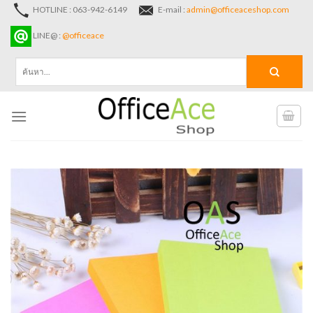
Skip
HOTLINE : 063-942-6149
E-mail :
admin@officeaceshop.com
to
LINE@ :
@officeace
content
ค้นหา: