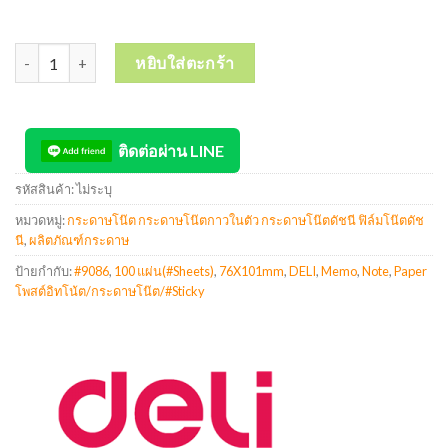
จำนวน DELI Memo Paper โพสต์อิทโน้ต/กระดาษโน๊ต/Sticky Note #9
หยิบใส่ตะกร้า
ติดต่อผ่าน LINE
รหัสสินค้า:
ไม่ระบุ
หมวดหมู่:
กระดาษโน๊ต กระดาษโน๊ตกาวในตัว กระดาษโน๊ตดัชนี ฟิล์มโน๊ตดัช
นี
,
ผลิตภัณฑ์กระดาษ
ป้ายกำกับ:
#9086
,
100 แผ่น(#Sheets)
,
76X101mm
,
DELI
,
Memo
,
Note
,
Paper
โพสต์อิทโน้ต/กระดาษโน๊ต/#Sticky