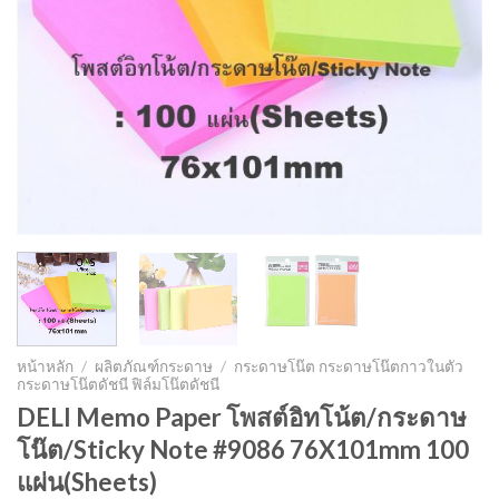
หน้าหลัก
/
ผลิตภัณฑ์กระดาษ
/
กระดาษโน๊ต กระดาษโน๊ตกาวในตัว
กระดาษโน๊ตดัชนี ฟิล์มโน๊ตดัชนี
DELI Memo Paper โพสต์อิทโน้ต/กระดาษ
โน๊ต/Sticky Note #9086 76X101mm 100
แผ่น(Sheets)