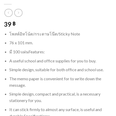
39
฿
โพสต์อิทโน้ต/กระดาษโน๊ต/Sticky Note
76 x 101 mm.
มี 100 แผ่นFeatures:
A useful school and office supplies for you to buy.
Simple design, suitable for both office and school use.
The memo paper is convenient for to write down the
message.
Simple design, compact and practical, is a necessary
stationery for you.
It can stick firmly to almost any surface, is useful and
durable.Specifications: