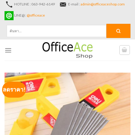
Skip
HOTLINE : 063-942-6149
E-mail :
admin@officeaceshop.com
to
LINE@ :
@officeace
content
ค้นหา:
ลดราคา!