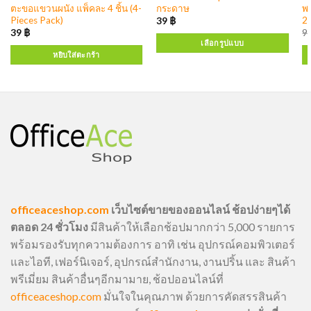
ตะขอแขวนผนัง แพ็คละ 4 ชิ้น (4-
กระดาษ
พ
Pieces Pack)
2
39
฿
39
฿
9
เลือกรูปแบบ
หยิบใส่ตะกร้า
officeaceshop.com
เว็บไซต์ขายของออนไลน์ ช้อปง่ายๆได้
ตลอด 24 ชั่วโมง
มีสินค้าให้เลือกช้อปมากกว่า 5,000 รายการ
พร้อมรองรับทุกความต้องการ อาทิ เช่น อุปกรณ์คอมพิวเตอร์
และไอที, เฟอร์นิเจอร์, อุปกรณ์สำนักงาน, งานปริ้น และ สินค้า
พรีเมี่ยม สินค้าอื่นๆอีกมามาย, ช้อปออนไลน์ที่
officeaceshop.com
มั่นใจในคุณภาพ ด้วยการคัดสรรสินค้า