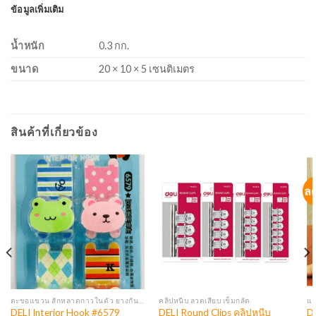
ข้อมูลเพิ่มเติม
น้ำหนัก
0.3 กก.
ขนาด
20 × 10 × 5 เซนติเมตร
สินค้าที่เกี่ยวข้อง
ล
ตะขอแขวน สักหลาดกาวในตัว ยางกันกระแทก เทปปิดร่อง ขอบยางปิดร่อง เทปกันลื่น เทปหูหิ้ว
คลิปหนีบ ลวดเสียบ เข็มกลัด
แฟ
DELI Interior Hook #6579
DELI Round Clips คลิปหนีบ
De