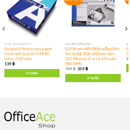
กระดาษถ่ายเอกสาร
พลาสติกเคลือบบัตร
อุ
Double A Photocopy paper
ELFEN พลาสติก/ฟิล์มเคลือบบัตร
E
กระดาษถ่ายเอกสาร A4 80
ขนาด A4, 216×303 mm หนา
3
แกรม /500 แผ่น
125 Microns จำนวน 100 แผ่น
9
(NO.094)
139
฿
499
฿
359
฿
อ่านเพิ่ม
อ่านเพิ่ม