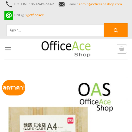
Skip
HOTLINE : 063-942-6149
E-mail :
admin@officeaceshop.com
to
LINE@ :
@officeace
content
ค้นหา:
ลดราคา!