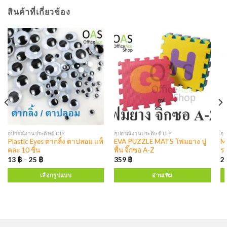
สินค้าที่เกี่ยวข้อง
อุปกรณ์งานประดิษฐ์ DIY
อุปกรณ์งานประดิษฐ์ DIY
อุ
Plastic Eyes ตากลิ้ง ตาปลอม แพ็
EVA PUZZLE MATS โฟมยาง ปู
Ma
คละ 10 ชิ้น
พื้น จิ๊กซอ A-Z
ร
13
฿
–
25
฿
359
฿
2
เลือกรูปแบบ
อ่านเพิ่ม