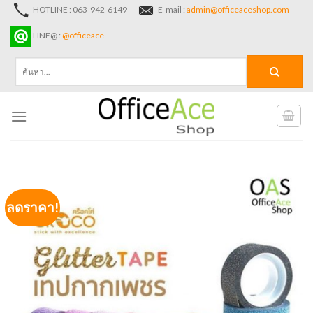
Skip
HOTLINE : 063-942-6149
E-mail :
admin@officeaceshop.com
to
LINE@ :
@officeace
content
ค้นหา:
ลดราคา!