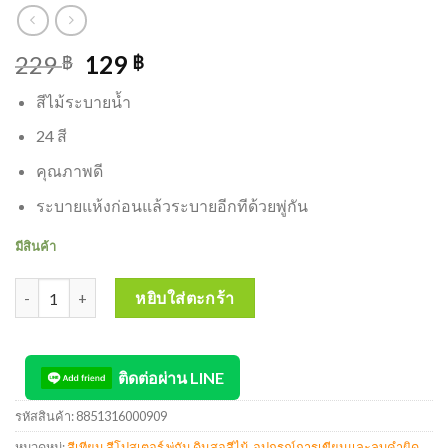
229
129
฿
฿
สีไม้ระบายน้ำ
24 สี
คุณภาพดี
ระบายแห้งก่อนแล้วระบายอีกทีด้วยพู่กัน
มีสินค้า
จำนวน Colleen ดินสอสีน้ำคลอลีน(สีไม้ระบายน้ำ) 24 สี ชิ้น
หยิบใส่ตะกร้า
ติดต่อผ่าน LINE
รหัสสินค้า:
8851316000909
หมวดหมู่:
สีเทียน สีโปสเตอร์ พู่กัน ดินสอสีไม้
,
อุปกรณ์การเขียนและลบคำผิด