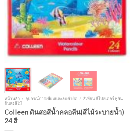
หน้าหลัก
/
อุปกรณ์การเขียนและลบคำผิด
/
สีเทียน สีโปสเตอร์ พู่กัน
ดินสอสีไม้
Colleen ดินสอสีน้ำคลอลีน(สีไม้ระบายน้ำ)
24 สี