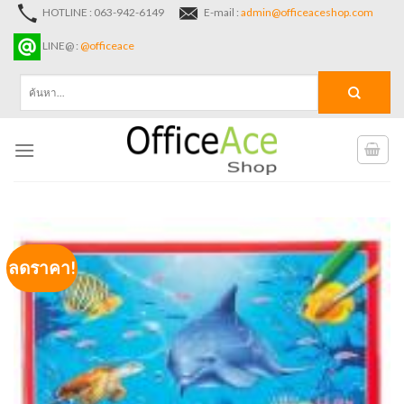
Skip
HOTLINE : 063-942-6149
E-mail :
admin@officeaceshop.com
to
LINE@ :
@officeace
content
ค้นหา:
ลดราคา!