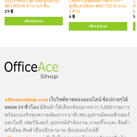
DELI Pencil Cap ปลอกดินสอรูป
CAMRY Ballpoint Pen ปากกา
DE
สัตว์ #0506 จำนวน 4 ชิ้น
ลูกลื่น 0.38mm #AS-725 จำนวน
ดิ
1 ด้าม
[ส
29
฿
6
฿
5
เลือกรูปแบบ
เลือกรูปแบบ
officeaceshop.com
เว็บไซต์ขายของออนไลน์ ช้อปง่ายๆได้
ตลอด 24 ชั่วโมง
มีสินค้าให้เลือกช้อปมากกว่า 5,000 รายการ
พร้อมรองรับทุกความต้องการ อาทิ เช่น อุปกรณ์คอมพิวเตอร์
และไอที, เฟอร์นิเจอร์, อุปกรณ์สำนักงาน, งานปริ้น และ สินค้า
พรีเมี่ยม สินค้าอื่นๆอีกมามาย, ช้อปออนไลน์ที่