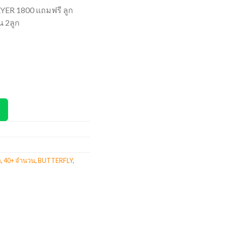
YER 1800 แถมฟรี ลูก
น 2ลูก
ก
,
40+ จำนวน
,
BUTTERFLY
,