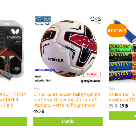
ลดราคา!
กีฬา
กีฬา
ลาย BUTTERFLY
Grand Sport Soccer Ball ลูกฟุตบอล
Badminton Tow
t #STAYER
เบอร์ 5 รุ่น Striker หนังเย็บ แถมฟรี
แบดมินตัน 100
 2 ลูก)
เข็มปั้มลม + ตาข่ายเก็บลูกฟุตบอล
29
฿
19
฿
495
฿
เ
อ่านเพิ่ม