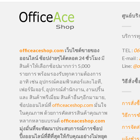
ศูนย์บร
บริการทุ
TEL :
06
officeaceshop.com
เว็บไซต์ขายของ
E-mail :
ออนไลน์ ช้อปง่ายๆได้ตลอด 24 ชั่วโมง
มี
Line:
@of
สินค้าให้เลือกช้อปมากกว่า 5,000
รายการ พร้อมรองรับทุกความต้องการ
วิธีสั่งซ
อาทิ เช่น อุปกรณ์คอมพิวเตอร์และไอที,
เฟอร์นิเจอร์, อุปกรณ์สำนักงาน, งานปริ้น
และ สินค้าพรีเมี่ยม สินค้าอื่นๆอีกมามาย,
การสั่งซื
ช้อปออนไลน์ที่
officeaceshop.com
มั่นใจ
ในคุณภาพ ด้วยการคัดสรรสินค้าคุณภาพ
วิธีการช
หลากหลายแบรนด์
officeaceshop.com
การจัดส่
มุ่งมั่นที่จะพัฒนาประสบการณ์การช้อป
ปิ้งออนไลน์ที่ดีที่สุดให้กับคุณอย่างไม่หยุด
แจ้งชำร