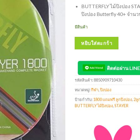
BUTTERFLY ไม้ปิงปอง STA
ปิงปอง Butterfly 40+ จำนว
มีสินค้า
หยิบใส่ตะกร้า
ติดต่อผ่าน LINE
รหัสสินค้า:
8850909710430
หมวดหมู่:
กีฬา
,
ปิงปอง
ป้ายกำกับ:
1800 แถมฟรี ลูกปิงปอง
,
2ลู
BUTTERFLY ไม้ปิงปอง
,
STAYER