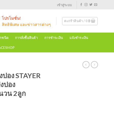
เข้าสู่ระบบ
โปรโมชั่น!
ตะกร้าสินค้า /
0
฿
สิทธิพิเศษ และข่าวสารต่างๆ
ุกชนิด
การสั่งซื้อสินค้า
การชำระเงิน
แจ้งชำระเงิน
EACESHOP
ิงปอง STAYER
ิงปอง
นวน 2ลูก