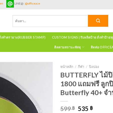
com
LINE@ :
@officeace
ค้นหา:
สั่งทำตรายาง(RUBBER STAMP)
CUSTOM SIGNS | รับผลิตป้าย สั่งทำป้ายท
ติดตามสถานะพัสดุ
ติดต่อ OFFIC
หน้าหลัก
/
กีฬา
/
ปิงปอง
BUTTERFLY ไม้ป
1800 แถมฟรี ลูกป
Butterfly 40+ จำ
599
535
฿
฿