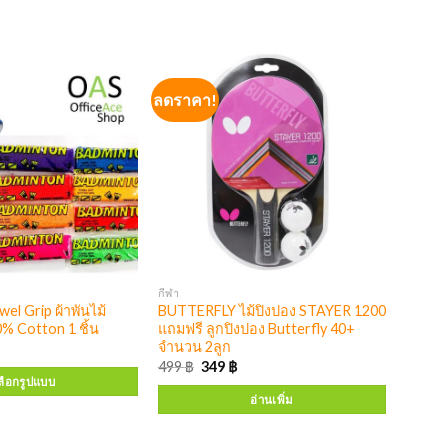
ลดราคา!
กีฬา
el Grip ผ้าพันไม้
BUTTERFLY ไม้ปิงปอง STAYER 1200
% Cotton 1 ชิ้น
แถมฟรี ลูกปิงปอง Butterfly 40+
จำนวน 2ลูก
499
฿
349
฿
ลือกรูปแบบ
อ่านเพิ่ม