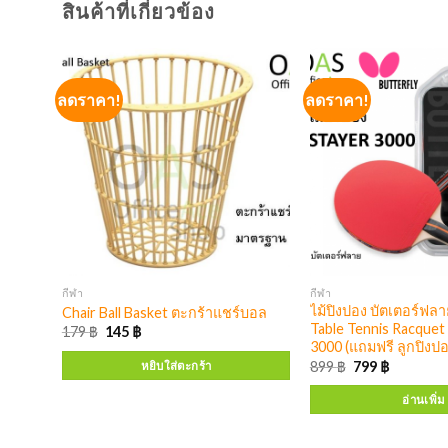
สินค้าที่เกี่ยวข้อง
ลดราคา!
ลดราคา!
กีฬา
กีฬา
งเย็บ
ไม้ปิงปอง บัตเตอร์ฟ
Chair Ball Basket ตะกร้าแชร์บอล
Table Tennis Racque
179
฿
145
฿
3000 (แถมฟรี ลูกปิงปอง
899
฿
799
฿
หยิบใส่ตะกร้า
อ่านเพิ่ม