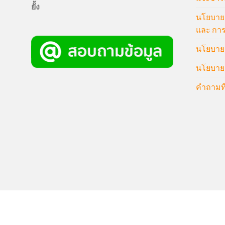
ยั้ง
นโยบายก
และ การ
นโยบายก
นโยบายค
คำถามที