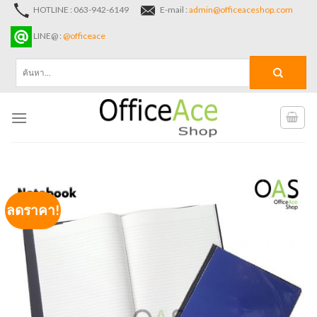
Skip
HOTLINE : 063-942-6149
E-mail :
admin@officeaceshop.com
to
LINE@ :
@officeace
content
ค้นหา:
ลดราคา!