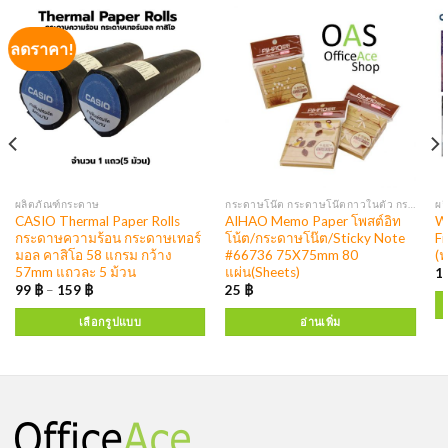
ลดราคา!
ผลิตภัณฑ์กระดาษ
กระดาษโน๊ต กระดาษโน๊ตกาวในตัว กระดาษโน๊ตดัชนี ฟิล์มโน๊ตดัชนี
ผล
CASIO Thermal Paper Rolls
AIHAO Memo Paper โพสต์อิท
W
กระดาษความร้อน กระดาษเทอร์
โน้ต/กระดาษโน๊ต/Sticky Note
F
มอล คาสิโอ 58 แกรม กว้าง
#66736 75X75mm 80
(
57mm แถวละ 5 ม้วน
แผ่น(Sheets)
1
99
฿
–
159
฿
25
฿
เลือกรูปแบบ
อ่านเพิ่ม