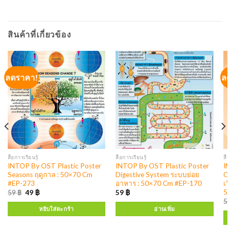
สินค้าที่เกี่ยวข้อง
ลดราคา!
ล
สื่อการเรียนรู้
สื่อการเรียนรู้
สื่
INTOP By OST Plastic Poster
INTOP By OST Plastic Poster
I
Seasons ฤดูกาล : 50×70 Cm
Digestive System ระบบย่อย
C
#EP-273
อาหาร : 50×70 Cm #EP-170
เ
5
59
฿
49
฿
59
฿
5
หยิบใส่ตะกร้า
อ่านเพิ่ม