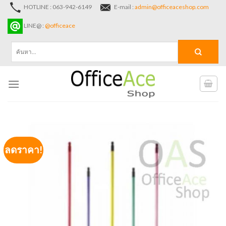
Skip
HOTLINE : 063-942-6149
E-mail :
admin@officeaceshop.com
to
LINE@ :
@officeace
content
ค้นหา:
ลดราคา!