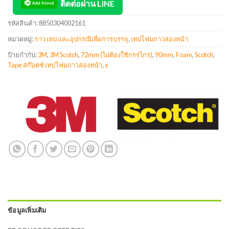
ติดต่อผ่าน LINE
รหัสสินค้า:
8850304002161
หมวดหมู่:
กาว เทป และอุปกรณืเพื่อการบรรจุ
,
เทปโฟมกาวสองหน้า
ป้ายกำกับ:
3M
,
3M Scotch
,
72mm (ไม่ต้องใช้กรรไกร)
,
90mm
,
Foam
,
Scotch
,
Tape สก๊อตช์ เทปโฟมกาวสองหน้า
,
x
ข้อมูลเพิ่มเติม