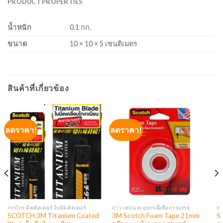
PRODUCT PROPERTIES
น้ำหนัก
0.1 กก.
ขนาด
10 × 10 × 5 เซนติเมตร
สินค้าที่เกี่ยวข้อง
ลดราคา!
ลดราคา!
กรรไกร มีดคัตเตอร์ ใบมีดคัตเตอร์
กาว เทป และอุปกรณืเพื่อการบรรจุ
กร
SCOTCH 3M Titanium Coated
3M Scotch Foam Tape 21mm
Sc