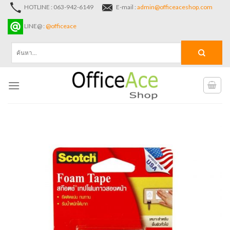
Skip
HOTLINE : 063-942-6149
E-mail :
admin@officeaceshop.com
to
LINE@ :
@officeace
content
ค้นหา: