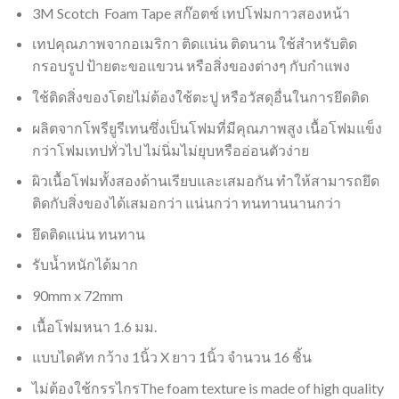
3M Scotch Foam Tape สก๊อตช์ เทปโฟมกาวสองหน้า
เทปคุณภาพจากอเมริกา ติดแน่น ติดนาน ใช้สำหรับติด
กรอบรูป ป้ายตะขอแขวน หรือสิ่งของต่างๆ กับกำแพง
ใช้ติดสิ่งของโดยไม่ต้องใช้ตะปู หรือวัสดุอื่นในการยึดติด
ผลิตจากโพรียูรีเทนซึ่งเป็นโฟมที่มีคุณภาพสูง เนื้อโฟมแข็ง
กว่าโฟมเทปทั่วไป ไม่นิ่มไม่ยุบหรืออ่อนตัวง่าย
ผิวเนื้อโฟมทั้งสองด้านเรียบและเสมอกัน ทำให้สามารถยึด
ติดกับสิ่งของได้เสมอกว่า แน่นกว่า ทนทานนานกว่า
ยึดติดแน่น ทนทาน
รับน้ำหนักได้มาก
90mm x 72mm
เนื้อโฟมหนา 1.6 มม.
แบบไดคัท กว้าง 1นิ้ว X ยาว 1นิ้ว จำนวน 16 ชิ้น
ไม่ต้องใช้กรรไกรThe foam texture is made of high quality