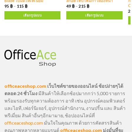
Blade ใบมีดไทเทเนียม
สก๊อต เทปโฟมกาวสองหน้า
ก
C
95
฿
–
115
฿
49
฿
–
215
฿
2
เลือกรูปแบบ
เลือกรูปแบบ
officeaceshop.com
เว็บไซต์ขายของออนไลน์ ช้อปง่ายๆได้
ตลอด 24 ชั่วโมง
มีสินค้าให้เลือกช้อปมากกว่า 5,000 รายการ
พร้อมรองรับทุกความต้องการ อาทิ เช่น อุปกรณ์คอมพิวเตอร์
และไอที, เฟอร์นิเจอร์, อุปกรณ์สำนักงาน, งานปริ้น และ สินค้า
พรีเมี่ยม สินค้าอื่นๆอีกมามาย, ช้อปออนไลน์ที่
officeaceshop.com
มั่นใจในคุณภาพ ด้วยการคัดสรรสินค้า
คุณภาพหลากหลายแบรนด์
officeaceshop.com
มุ่งมั่นที่จะ