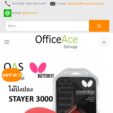
Skip
HOTLINE : 063-942-6149
E-mail :
admin@officeaceshop.com
to
LINE@ :
@officeace
content
ค้นหา:
ลดราคา!