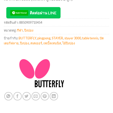
ติดต่อผ่าน LINE
รหัสสินค้า:
8850909710454
หมวดหมู่:
กีฬา
,
ปิงปอง
ป้ายกำกับ:
BUTTERFLY
,
pingpong
,
STAYER
,
stayer 3000
,
table tennis
,
บัต
เตอร์ฟลาย
,
ปิงปอง
,
สเตเยอร์
,
เทเบิ้ลเทนนิส
,
ไม้ปิงปอง