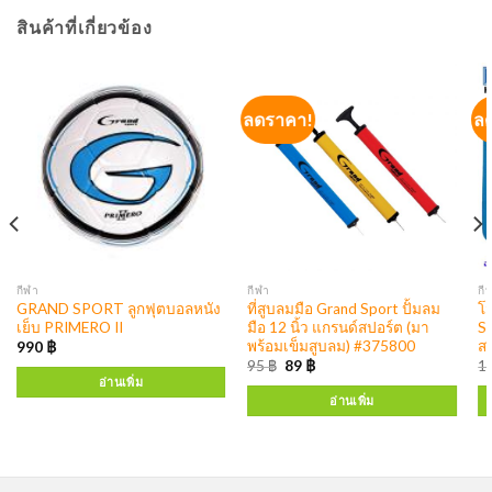
สินค้าที่เกี่ยวข้อง
ลดราคา!
ล
กีฬา
กีฬา
กี
GRAND SPORT ลูกฟุตบอลหนัง
ที่สูบลมมือ Grand Sport ปั้มลม
โ
เย็บ PRIMERO II
มือ 12 นิ้ว แกรนด์สปอร์ต (มา
S
พร้อมเข็มสูบลม) #375800
ส
990
฿
95
฿
89
฿
1
อ่านเพิ่ม
อ่านเพิ่ม