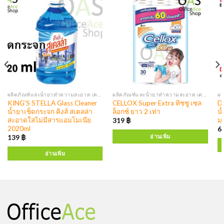
ผลิตภัณฑ์และน้ำยาทำความสะอาด เครื่องจ่ายสบู่ แอลกอฮอล์
ผลิตภัณฑ์และน้ำยาทำความสะอาด เครื่องจ่ายสบู่ แอลกอฮอล์
KING’S STELLA Glass Cleaner
CELLOX Super Extra ทิชชู เซล
D
น้ำยาเช็ดกระจก คิงส์ สเตลล่า
ล็อกซ์ ยาว 2 เท่า
น้
สะอาดใสไม่มีสารแอมโมเนีย
ม
319
฿
2020ml
6
อ่านเพิ่ม
139
฿
อ่านเพิ่ม