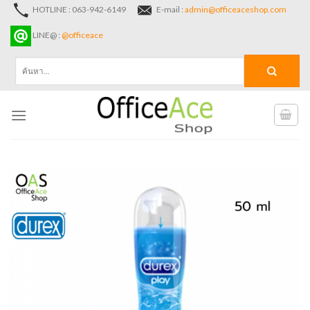
Skip
HOTLINE : 063-942-6149
E-mail :
admin@officeaceshop.com
to
LINE@ :
@officeace
content
ค้นหา: