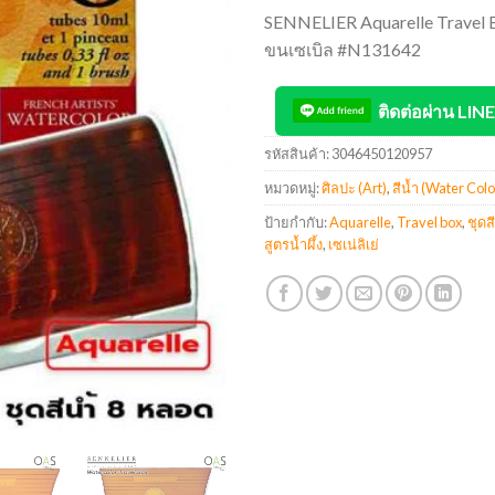
SENNELIER Aquarelle Travel B
ขนเซเบิล #N131642
ติดต่อผ่าน LINE
รหัสสินค้า:
3046450120957
หมวดหมู่:
ศิลปะ (Art)
,
สีน้ำ (Water Colo
ป้ายกำกับ:
Aquarelle
,
Travel box
,
ชุดส
สูตรน้ำผึ้ง
,
เซเน่ลิเย่