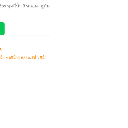
ox ชุดสีน้ำ 8 หลอด+พู่กัน
r)
ีน้ำ
,
ชุดสีน้ำ 8 หลอด
,
สีน้ำ
,
สีน้ำ