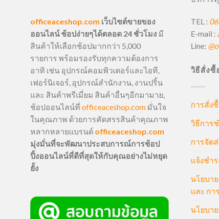
TEL :
06
officeaceshop.com
เว็บไซต์ขายของ
E-mail :
ออนไลน์ ช้อปง่ายๆได้ตลอด 24 ชั่วโมง
มี
Line:
@of
สินค้าให้เลือกช้อปมากกว่า 5,000
รายการ พร้อมรองรับทุกความต้องการ
วิธีสั่งซ
อาทิ เช่น อุปกรณ์คอมพิวเตอร์และไอที,
เฟอร์นิเจอร์, อุปกรณ์สำนักงาน, งานปริ้น
และ สินค้าพรีเมี่ยม สินค้าอื่นๆอีกมามาย,
การสั่งซื
ช้อปออนไลน์ที่
officeaceshop.com
มั่นใจ
ในคุณภาพ ด้วยการคัดสรรสินค้าคุณภาพ
วิธีการช
หลากหลายแบรนด์
officeaceshop.com
การจัดส่
มุ่งมั่นที่จะพัฒนาประสบการณ์การช้อป
ปิ้งออนไลน์ที่ดีที่สุดให้กับคุณอย่างไม่หยุด
แจ้งชำร
ยั้ง
นโยบายก
และ การ
นโยบายก