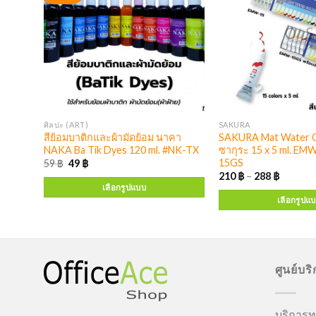
ศิลปะ (ART)
SAKURA
ู่กัน
สีย้อมบาติกและผ้ามัดย้อม นาคา
SAKURA Mat Water Co
NAKA Ba Tik Dyes 120 ml. #NK-TX
ซากุระ 15 x 5 ml. E
15GS
59
฿
49
฿
210
฿
–
288
฿
เลือกรูปแบบ
เลือกรูปแ
ศูนย์บร
บริการทุ