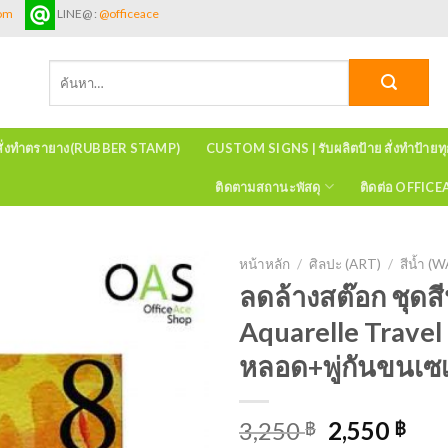
com
LINE@ :
@officeace
ค้นหา:
สั่งทำตรายาง(RUBBER STAMP)
CUSTOM SIGNS | รับผลิตป้าย สั่งทำป้ายท
ติดตามสถานะพัสดุ
ติดต่อ OFFIC
หน้าหลัก
/
ศิลปะ (ART)
/
สีน้ำ 
ลดล้างสต๊อก ชุดส
Aquarelle Travel
หลอด+พู่กันขนเซ
3,250
2,550
฿
฿