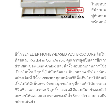
ในเซทปร
สีน้ำ 10
พู่กันกลม
พร้อมกล่
สีน้ำ SENELIER HONEY-BASED WATERCOLOR ผลิตในฝรั่งเศ
ที่สุดและ Kordofan Gum Arabic คุณภาพสูงเป็นสารยึดเกาะ 
ส่วนผสมของ Gum Arabic และน้ำผึ้งมอบคุณภาพการใช้งานที
เปียกในน้ำบริสุทธิ์ (ไม่มีเกลือแร่) เป็นเวลา 24 ชั่วโมง
อย่างเต็มที่ สีน้ำ Sennelier ถูกบดด้วยวิธีดั้งเดิมโดยใช้
เป็นไปได้ดังนั้นการกำจัดอนุภาคใด ๆ ที่อาจทำให้ความ
ชีวิตชีวาและความบริสุทธิ์ของเฉดสี สีผสมกันอย่างลงตัวให
จะช่วยให้หลอดและกระทะของสีน้ำ Sennelier สามารถยื
อย่างแม่นยำ