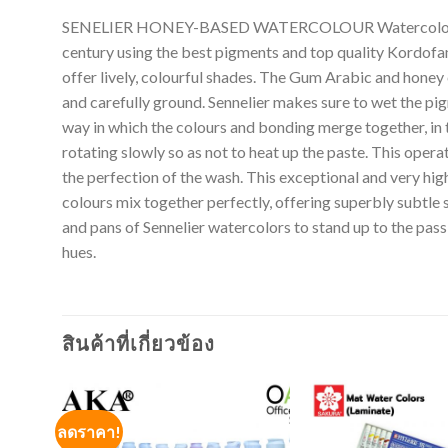
SENELIER HONEY-BASED WATERCOLOUR Watercolors Made i
century using the best pigments and top quality Kordofa
offer lively, colourful shades. The Gum Arabic and honey
and carefully ground. Sennelier makes sure to wet the pig
way in which the colours and bonding merge together, in t
rotating slowly so as not to heat up the paste. This operat
the perfection of the wash. This exceptional and very hig
colours mix together perfectly, offering superbly subtle 
and pans of Sennelier watercolors to stand up to the passi
hues.
สินค้าที่เกี่ยวข้อง
ลดราคา!