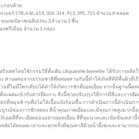
ะกอบด้วย
 ml เบอร์ 578, 636, 659, 326, 314 ,913, 395, 755 จำนวน 8 หลอด
 ขนเซเบิล เซเน่ลิเย่ No.3 จำนวน 1 ชิ้น
องพรีเมี่ยม จำนวน 1 กล่อง
สโดยใช้กรรมวิธีดั้งเดิม L’Aquarelle Sennelier ได้รับการผลิต
ส่วนผสมจากธรรมชาติที่ผสมผสานกันนี้ทำให้เกิดสีที่มีพื้นผิวที่เรี
่ไม่มีใครเทียบได้ทำให้เกิดการซักที่ยอดเยี่ยม จากนั้นฐานนี้ผสมก
ก่อนที่จะผสมเข้ากับสารยึดเกาะ สิ่งนี้ช่วยปรับปรุงวิธีการที่สีและ
หินเจียรที่หมุนช้าๆเพื่อไม่ให้เนื้อแป้งร้อนขึ้น การดำเนินการนี้ดำเ
สมบูรณ์ของการซักลดลง สีน้ำคุณภาพเยี่ยมและมีคุณภาพสูงมากนี้จะ
้เฉดสีที่ละเอียดอ่อนอย่างยอดเยี่ยม สีที่นุ่มนวลและเข้มข้นเหล่าน
นหยัดได้ตลอดเวลาและทุกครั้งที่คุณทาสีด้วยน้ำผึ้งคุณจะสา