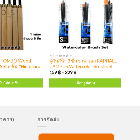
พู่กันและแปรง
ม้ TOMBO Wood
พู่กันสีน้ำ 3 ชิ้น ราฟาเอล RAPHAEL
Set 6 ชิ้น #Hinomaru
CAMPUS Watercolor Brush set
159
฿
–
329
฿
ิบใส่ตะกร้า
เลือกรูปแบบ
นาคาร)
การจัดส่ง