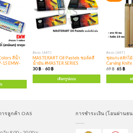
ศิลปะ (ART)
ศิลปะ (ART)
lors สีน้ำ
MASTERART Oil Pastels ชอล์คสี
ชุดแกะสลักไ
MW-15 EMW-
น้ำมัน #MASTER SERIES
Carving Knife 
30
฿
–
60
฿
69
฿
65
฿
เลือกรูปแบบ
หย
บบ
ิการลูกค้า OAS
การชำระเงิน (โอนผ่านธ
กวัน 8.00 – 20.00 น.