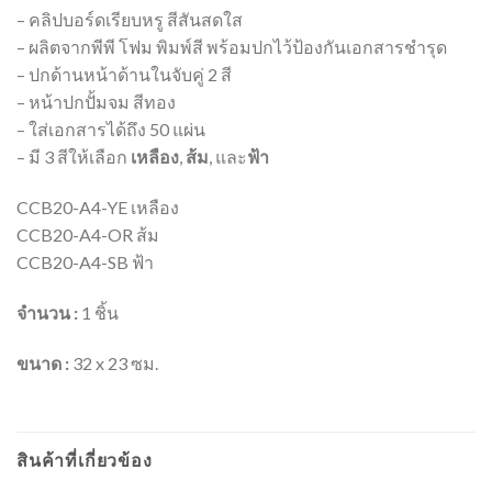
– คลิปบอร์ดเรียบหรู สีสันสดใส
– ผลิตจากพีพี โฟม พิมพ์สี พร้อมปกไว้ป้องกันเอกสารชำรุด
– ปกด้านหน้าด้านในจับคู่ 2 สี
– หน้าปกปั้มจม สีทอง
– ใส่เอกสารได้ถึง 50 แผ่น​
– มี 3 สีให้เลือก
เหลือง
,
ส้ม
, และ
ฟ้า
CCB20-A4-YE เหลือง
CCB20-A4-OR ส้ม
CCB20-A4-SB ฟ้า
จำนวน :
1 ชิ้น
ขนาด :
32 x 23 ซม.
สินค้าที่เกี่ยวข้อง