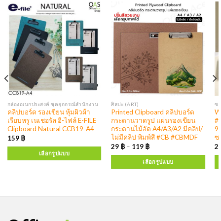
กล่องอเนกประสงค์ ชุดอุกกรณ์สำนักงาน
ศิลปะ (ART)
คลิปบอร์ด รองเขียน หุ้มผิวผ้า
Printed Clipboard คลิปบอร์ด
W
เรียบหรู เนเชอรัล อี-ไฟล์ E-FILE
กระดานวาดรูป แผ่นรองเขียน
#1
Clipboard Natural CCB19-A4
กระดานไม้อัด A4/A3/A2 มีคลิป/
9.
ไม่มีคลิป พิมพ์สี #CB #CBMDF
ซ
159
฿
29
฿
–
119
฿
2
เลือกรูปแบบ
เลือกรูปแบบ