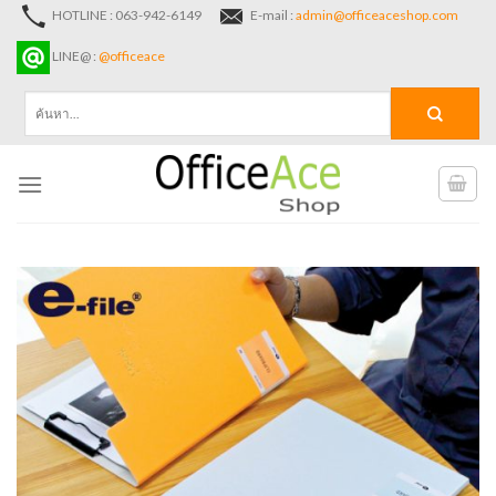
Skip
HOTLINE : 063-942-6149
E-mail :
admin@officeaceshop.com
to
LINE@ :
@officeace
content
ค้นหา: