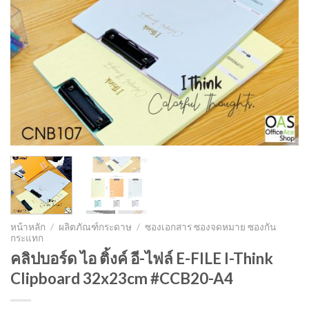
หน้าหลัก
/
ผลิตภัณฑ์กระดาษ
/
ซองเอกสาร ซองจดหมาย ซองกัน
กระแทก
คลิปบอร์ด ไอ ติ้งค์ อี-ไฟล์ E-FILE I-Think
Clipboard 32x23cm #CCB20-A4