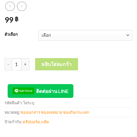
99
฿
ตัวเลือก
จำนวน คลิปบอร์ด ไอ ติ้งค์ อี-ไฟล์ E-FILE I-Think Clipboard 32x23c
หยิบใส่ตะกร้า
ติดต่อผ่าน LINE
รหัสสินค้า:
ไม่ระบุ
หมวดหมู่:
ซองเอกสาร ซองจดหมาย ซองกันกระแทก
ป้ายกำกับ:
คลิปบอร์ด
,
แฟ้ม