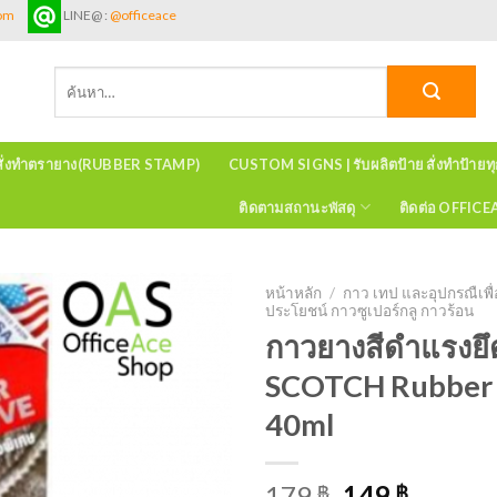
com
LINE@ :
@officeace
ค้นหา:
สั่งทำตรายาง(RUBBER STAMP)
CUSTOM SIGNS | รับผลิตป้าย สั่งทำป้ายท
ติดตามสถานะพัสดุ
ติดต่อ OFFIC
หน้าหลัก
/
กาว เทป และอุปกรณืเพื
ประโยชน์ กาวซูเปอร์กลู กาวร้อน
กาวยางสีดำแรงยึด
SCOTCH Rubber 
40ml
179
149
฿
฿