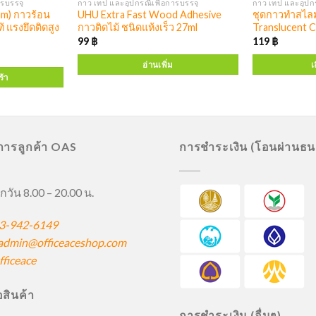
ารบรรจุ
กาว เทป และอุปกรณืเพื่อการบรรจุ
กาว เทป และอุปกร
m) กาวร้อน
UHU Extra Fast Wood Adhesive
ชุดกาวทำสไลม์
ท้ แรงยึดติดสูง
กาวติดไม้ ชนิดแห้งเร็ว 27ml
Translucent C
99
฿
119
฿
อ่านเพิ่ม
เ
ร้า
ิการลูกค้า OAS
การชำระเงิน (โอนผ่านธ
กวัน 8.00 – 20.00 น.
3-942-6149
admin@officeaceshop.com
ficeace
ื้อสินค้า
การชำระเงิน (อื่นๆ)