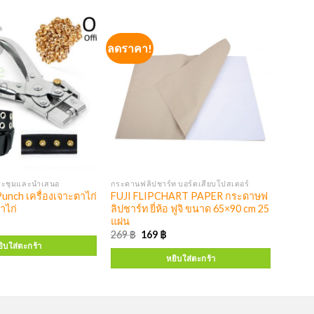
ลดราคา!
ประชุมและนำเสนอ
กระดานฟลิปชาร์ท บอร์ดเสียบโปสเตอร์
Punch เครื่องเจาะตาไก่
FUJI FLIPCHART PAPER กระดาษฟ
าไก่
ลิปชาร์ท ยี่ห้อ ฟูจิ ขนาด 65×90 cm 25
แผ่น
269
฿
169
฿
ิบใส่ตะกร้า
หยิบใส่ตะกร้า