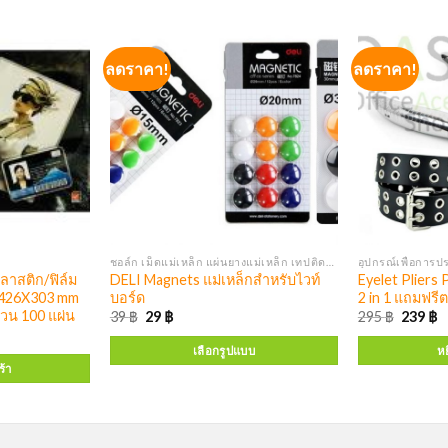
ลดราคา!
ลดราคา!
ชอล์ก เม็ดแม่เหล็ก แผ่นยางแม่เหล็ก เทปติดกระดานไวท์บอร์ด แท่งแม่เหล็ก
อุปกรณ์เพื่อการ
าสติก/ฟิล์ม
DELI Magnets แม่เหล็กสำหรับไวท์
Eyelet Pliers 
 426X303 mm
บอร์ด
2 in 1 แถมฟรีต
วน 100 แผ่น
39
฿
29
฿
295
฿
239
฿
เลือกรูปแบบ
หย
ร้า