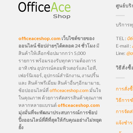
ศูนย์บร
บริการทุ
TEL :
06
officeaceshop.com
เว็บไซต์ขายของ
E-mail :
ออนไลน์ ช้อปง่ายๆได้ตลอด 24 ชั่วโมง
มี
Line:
@of
สินค้าให้เลือกช้อปมากกว่า 5,000
รายการ พร้อมรองรับทุกความต้องการ
วิธีสั่งซ
อาทิ เช่น อุปกรณ์คอมพิวเตอร์และไอที,
เฟอร์นิเจอร์, อุปกรณ์สำนักงาน, งานปริ้น
และ สินค้าพรีเมี่ยม สินค้าอื่นๆอีกมามาย,
การสั่งซื
ช้อปออนไลน์ที่
officeaceshop.com
มั่นใจ
ในคุณภาพ ด้วยการคัดสรรสินค้าคุณภาพ
วิธีการช
หลากหลายแบรนด์
officeaceshop.com
การจัดส่
มุ่งมั่นที่จะพัฒนาประสบการณ์การช้อป
ปิ้งออนไลน์ที่ดีที่สุดให้กับคุณอย่างไม่หยุด
แจ้งชำร
ยั้ง