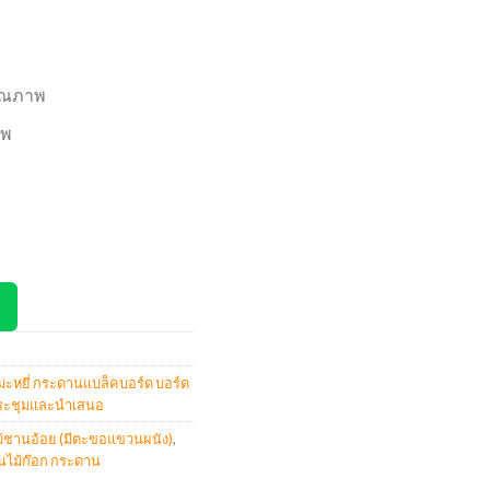
ุณภาพ
าพ
มะหยี่ กระดานแบล็คบอร์ด บอร์ด
ประชุมและนำเสนอ
ม้ชานอ้อย (มีตะขอแขวนผนัง)
,
ไม้ก๊อก กระดาน