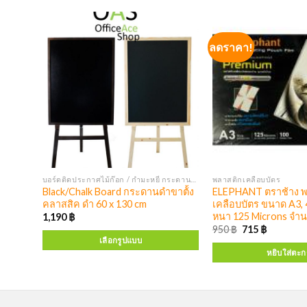
ลดราคา!
บอร์ดติดประกาศไม้ก๊อก / กำมะหยี่ กระดานแบล็คบอร์ด บอร์ดติดประกาศตู้กระจก
พลาสติกเคลือบบัตร
OR A3
Black/Chalk Board กระดานดำขาต้้ง
ELEPHANT ตราช้าง พล
บ
คลาสสิค ดำ 60 x 130 cm
เคลือบบัตร ขนาด A3,
หนา 125 Microns จำน
1,190
฿
950
฿
715
฿
เลือกรูปแบบ
หยิบใส่ตะก