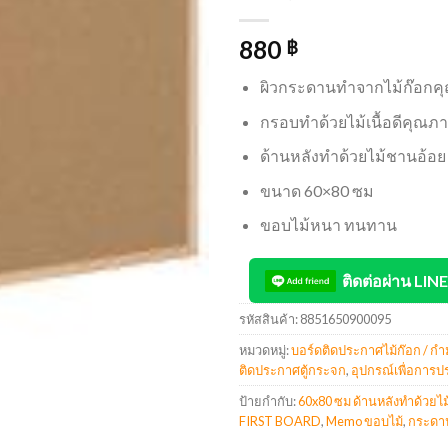
880
฿
ผิวกระดานทำจากไม้ก๊อกค
กรอบทำด้วยไม้เนื้อดีคุณภ
ด้านหลังทำด้วยไม้ชานอ้อย
ขนาด 60×80 ซม
ขอบไม้หนา ทนทาน
ติดต่อผ่าน LINE
รหัสสินค้า:
8851650900095
หมวดหมู่:
บอร์ดติดประกาศไม้ก๊อก / กำ
ติดประกาศตู้กระจก
,
อุปกรณ์เพื่อการ
ป้ายกำกับ:
60x80 ซม ด้านหลังทำด้วยไ
FIRST BOARD
,
Memo ขอบไม้
,
กระดาน