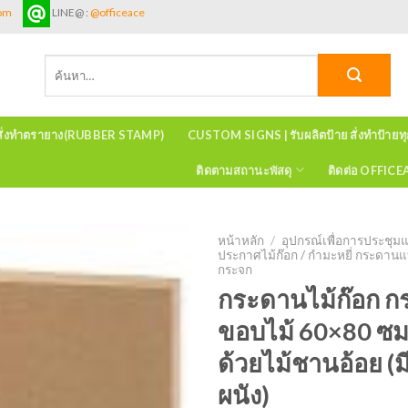
com
LINE@ :
@officeace
ค้นหา:
สั่งทำตรายาง(RUBBER STAMP)
CUSTOM SIGNS | รับผลิตป้าย สั่งทำป้ายท
ติดตามสถานะพัสดุ
ติดต่อ OFFIC
หน้าหลัก
/
อุปกรณ์เพื่อการประชุ
ประกาศไม้ก๊อก / กำมะหยี่ กระดานแ
กระจก
กระดานไม้ก๊อก 
ขอบไม้ 60×80 ซม
ด้วยไม้ชานอ้อย 
ผนัง)