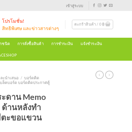
เข้าสู่ระบบ
โปรโมชั่น!
ตะกร้าสินค้า /
0
฿
สิทธิพิเศษ และข่าวสารต่างๆ
ุกชนิด
การสั่งซื้อสินค้า
การชำระเงิน
แจ้งชำระเงิน
EACESHOP
มและนำเสนอ
/
บอร์ดติด
บล็คบอร์ด บอร์ดติดประกาศตู้
กระดาน Memo
 ด้านหลังทำ
(มีตะขอแขวน