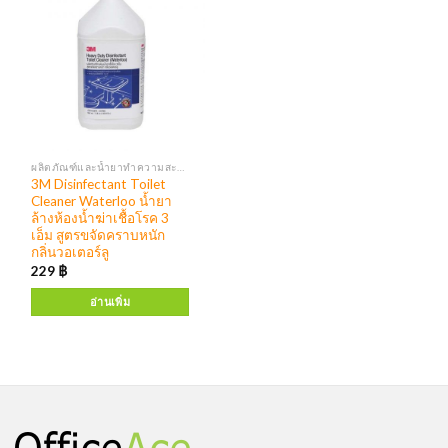
ผลิตภัณฑ์และน้ำยาทำความสะอาด เครื่องจ่ายสบู่ แอลกอฮอล์
3M Disinfectant Toilet
Cleaner Waterloo น้ำยา
ล้างห้องน้ำฆ่าเชื้อโรค 3
เอ็ม สูตรขจัดคราบหนัก
กลิ่นวอเตอร์ลู
229
฿
อ่านเพิ่ม