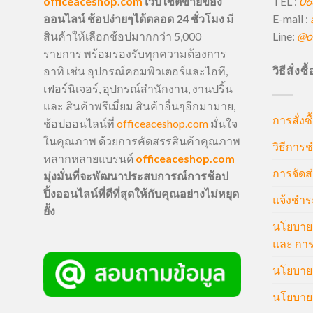
TEL :
06
officeaceshop.com
เว็บไซต์ขายของ
E-mail :
ออนไลน์ ช้อปง่ายๆได้ตลอด 24 ชั่วโมง
มี
Line:
@of
สินค้าให้เลือกช้อปมากกว่า 5,000
รายการ พร้อมรองรับทุกความต้องการ
วิธีสั่งซ
อาทิ เช่น อุปกรณ์คอมพิวเตอร์และไอที,
เฟอร์นิเจอร์, อุปกรณ์สำนักงาน, งานปริ้น
และ สินค้าพรีเมี่ยม สินค้าอื่นๆอีกมามาย,
การสั่งซื
ช้อปออนไลน์ที่
officeaceshop.com
มั่นใจ
ในคุณภาพ ด้วยการคัดสรรสินค้าคุณภาพ
วิธีการช
หลากหลายแบรนด์
officeaceshop.com
การจัดส่
มุ่งมั่นที่จะพัฒนาประสบการณ์การช้อป
ปิ้งออนไลน์ที่ดีที่สุดให้กับคุณอย่างไม่หยุด
แจ้งชำร
ยั้ง
นโยบายก
และ การ
นโยบายก
นโยบายค