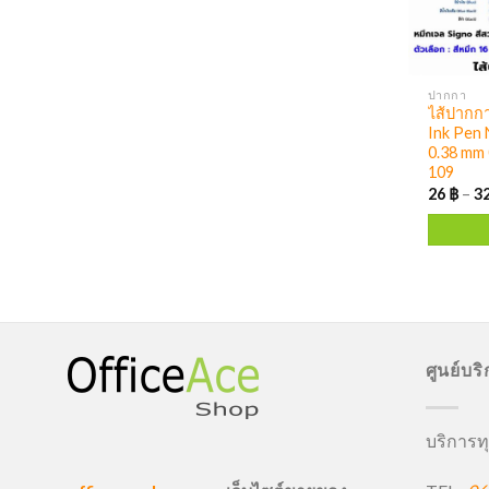
ปากกา
ไส้ปากกา
Ink Pen 
0.38 mm 
109
26
฿
–
3
ศูนย์บร
บริการทุ