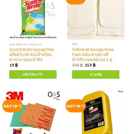
อุปกรณ์ทำความสะอาด
กีฬา
Scotch Brite Sponge Net
Volleyball Sponge Knee
สก๊อตไบรต์ ฟองน้ำพร้อม
Pads สนับเข่าอย่างดี
ตาข่าย ของแท้ 3M
สำหรับวอลเล่ย์บอล 1 คู่
19
฿
199
฿
159
฿
หยิบใส่ตะกร้า
อ่านเพิ่ม
ลดราคา!
ลดราคา!