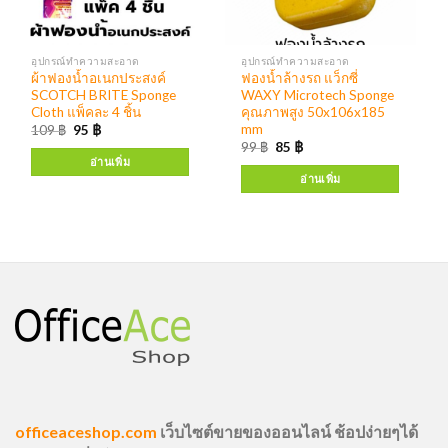
อุปกรณ์ทำความสะอาด
อุปกรณ์ทำความสะอาด
ผ้าฟองน้ำอเนกประสงค์
ฟองน้ำล้างรถ แว็กซี่
SCOTCH BRITE Sponge
WAXY Microtech Sponge
Cloth แพ็คละ 4 ชิ้น
คุณภาพสูง 50x106x185
mm
109
฿
95
฿
99
฿
85
฿
อ่านเพิ่ม
อ่านเพิ่ม
officeaceshop.com
เว็บไซต์ขายของออนไลน์ ช้อปง่ายๆได้