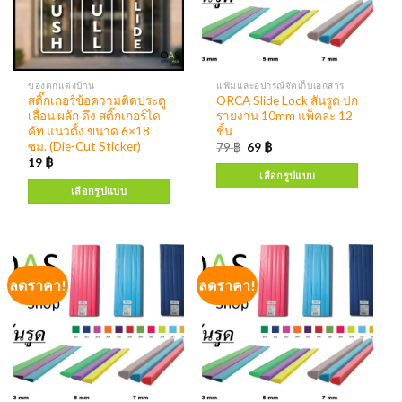
ของตกแต่งบ้าน
แฟ้มและอุปกรณ์จัดเก็บเอกสาร
สติ๊กเกอร์ข้อความติดประตู
ORCA Slide Lock สันรูด ปก
เลื่อน ผลัก ดึง สติ๊กเกอร์ได
รายงาน 10mm แพ็คละ 12
คัท แนวตั้ง ขนาด 6×18
ชิ้น
ซม. (Die-Cut Sticker)
79
฿
69
฿
19
฿
เลือกรูปแบบ
เลือกรูปแบบ
ลดราคา!
ลดราคา!