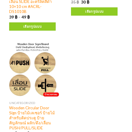
เลื่อน SLIDE อะคริลิคสีดำ
35
฿
30
฿
10×10 cm #ACRL-
DS1010B
เลือกรูปแบบ
39
฿
–
49
฿
เลือกรูปแบบ
UNCATEGORIZED
Wooden Circular Door
Sign ป้ายไม้เลเซอร์ ป้ายไม้
สำหรับติดประตู ป้าย
สัญลักษณ์ ผลัก/ดึง/เลื่อน
PUSH/PULL/SLIDE