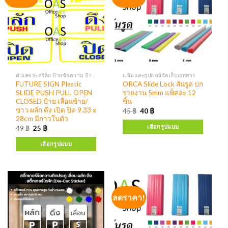
ตัวเลขอะคริลิก ป้ายข้อความ ป้ายสัญลักษณ์
แฟ้มและอุปกรณ์จัดเก็บเอกสาร
FUTURE SIGN Plastic
ORCA Slide Lock สันรูด ปก
SLIDE PUSH PULL OPEN
รายงาน 5mm แพ็คละ 12
CLOSED ป้าย เลื่อนซ้าย/
ชิ้น
ขาว ผลัก ดึง เปิด ปิด 9.33 x
45
฿
40
฿
28cm มีกาวในตัว
เลือกรูปแบบ
49
฿
25
฿
เลือกรูปแบบ
ลดราคา!