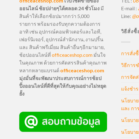
TEL :
06
officeaceshop.com
เว็บไซต์ขายของ
E-mail :
ออนไลน์ ช้อปง่ายๆได้ตลอด 24 ชั่วโมง
มี
Line:
@of
สินค้าให้เลือกช้อปมากกว่า 5,000
รายการ พร้อมรองรับทุกความต้องการ
วิธีสั่งซ
อาทิ เช่น อุปกรณ์คอมพิวเตอร์และไอที,
เฟอร์นิเจอร์, อุปกรณ์สำนักงาน, งานปริ้น
และ สินค้าพรีเมี่ยม สินค้าอื่นๆอีกมามาย,
การสั่งซื
ช้อปออนไลน์ที่
officeaceshop.com
มั่นใจ
ในคุณภาพ ด้วยการคัดสรรสินค้าคุณภาพ
วิธีการช
หลากหลายแบรนด์
officeaceshop.com
การจัดส่
มุ่งมั่นที่จะพัฒนาประสบการณ์การช้อป
ปิ้งออนไลน์ที่ดีที่สุดให้กับคุณอย่างไม่หยุด
แจ้งชำร
ยั้ง
นโยบายก
และ การ
นโยบายก
นโยบายค