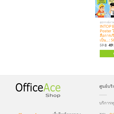
อุปกรณ์งาน
INTOP B
Poster 
สื่อการเร
เป็น… : 
59
฿
49
ศูนย์บร
บริการทุ