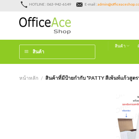
Skip
HOTLINE : 063-942-6149
E-mail :
admin@officeaceshop.
to
content
สินค้า
สินค้า
หน้าหลัก
/
สินค้าที่มีป้ายกำกับ “PATTY สีเพ้นท์แก้วสูตรน