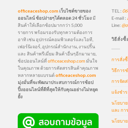
TEL :
06
officeaceshop.com
เว็บไซต์ขายของ
E-mail :
ออนไลน์ ช้อปง่ายๆได้ตลอด 24 ชั่วโมง
มี
Line:
@of
สินค้าให้เลือกช้อปมากกว่า 5,000
รายการ พร้อมรองรับทุกความต้องการ
วิธีสั่งซ
อาทิ เช่น อุปกรณ์คอมพิวเตอร์และไอที,
เฟอร์นิเจอร์, อุปกรณ์สำนักงาน, งานปริ้น
และ สินค้าพรีเมี่ยม สินค้าอื่นๆอีกมามาย,
การสั่งซื
ช้อปออนไลน์ที่
officeaceshop.com
มั่นใจ
ในคุณภาพ ด้วยการคัดสรรสินค้าคุณภาพ
วิธีการช
หลากหลายแบรนด์
officeaceshop.com
การจัดส่
มุ่งมั่นที่จะพัฒนาประสบการณ์การช้อป
ปิ้งออนไลน์ที่ดีที่สุดให้กับคุณอย่างไม่หยุด
แจ้งชำร
ยั้ง
นโยบายก
และ การ
นโยบายก