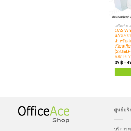
OAS Whi
แก้วเซรา
สำหรับสก
เนียนเรี
(330ml.)
กล่องข
39
฿
–
4
ศูนย์บร
บริการทุ