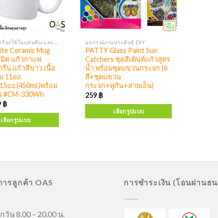
เครื่องดื่ม เครื่องใช้ในแคนทีน และผลิตภัณฑ์ทำความสะอาด
อุปกรณ์งานประดิษฐ์ DIY
te Ceramic Mug
PATTY Glass Paint Sun
มิค แก้วกาแฟ
Catchers ชุดสีเพ้นท์แก้วสูตร
รีน แก้วสีขาว เนื้อ
น้ำ พร้อมชุดแขวนกระจก (6
ยบ 11oz.
สี+ชุดแขวน
-15oz.(450ml.)พร้อม
กระจก+พู่กัน+สายเอ็น)
าว #CM-330Wh
259
฿
9
฿
เลือกรูปแบบ
เลือกรูปแบบ
ิการลูกค้า OAS
การชำระเงิน (โอนผ่านธ
กวัน 8.00 – 20.00 น.