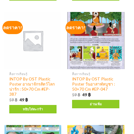
ลดราคา!
ลดราคา!
สื่อการเรียนรู้
สื่อการเรียนรู้
INTOP By OST Plastic
INTOP By OST Plastic
Poster อาณาจักรสัตว์โลก
Poster วันอาสาฬหบูชา :
น่ารัก : 50×70 Cm #EP-
50×70 Cm #EP-047
387
59
฿
49
฿
59
฿
49
฿
อ่านเพิ่ม
หยิบใส่ตะกร้า