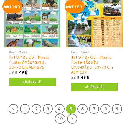
ลดราคา!
ลดราคา!
สื่อการเรียนรู้
สื่อการเรียนรู้
INTOP By OST Plastic
INTOP By OST Plastic
Poster สัตว์ป่าสงวน :
Poster เขื่อนใน
50×70 Cm #EP-275
ประเทศไทย : 50×70 Cm
#EP-137
59
฿
49
฿
59
฿
49
฿
หยิบใส่ตะกร้า
หยิบใส่ตะกร้า
1
2
3
4
5
6
7
8
9
10