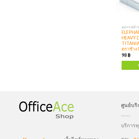
อุปกรณ์สำน
ELEPHA
HEAVY D
TITANIA
ตราช้าง
98
฿
ศูนย์บร
บริการทุ