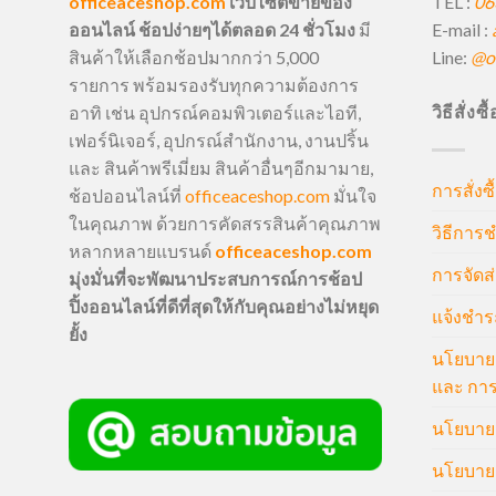
TEL :
06
officeaceshop.com
เว็บไซต์ขายของ
E-mail :
ออนไลน์ ช้อปง่ายๆได้ตลอด 24 ชั่วโมง
มี
Line:
@of
สินค้าให้เลือกช้อปมากกว่า 5,000
รายการ พร้อมรองรับทุกความต้องการ
วิธีสั่งซ
อาทิ เช่น อุปกรณ์คอมพิวเตอร์และไอที,
เฟอร์นิเจอร์, อุปกรณ์สำนักงาน, งานปริ้น
และ สินค้าพรีเมี่ยม สินค้าอื่นๆอีกมามาย,
การสั่งซื
ช้อปออนไลน์ที่
officeaceshop.com
มั่นใจ
ในคุณภาพ ด้วยการคัดสรรสินค้าคุณภาพ
วิธีการช
หลากหลายแบรนด์
officeaceshop.com
การจัดส่
มุ่งมั่นที่จะพัฒนาประสบการณ์การช้อป
ปิ้งออนไลน์ที่ดีที่สุดให้กับคุณอย่างไม่หยุด
แจ้งชำร
ยั้ง
นโยบายก
และ การ
นโยบายก
นโยบายค