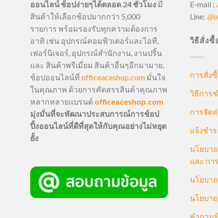
E-mail :
ออนไลน์ ช้อปง่ายๆได้ตลอด 24 ชั่วโมง
มี
Line:
@of
สินค้าให้เลือกช้อปมากกว่า 5,000
รายการ พร้อมรองรับทุกความต้องการ
วิธีสั่งซ
อาทิ เช่น อุปกรณ์คอมพิวเตอร์และไอที,
เฟอร์นิเจอร์, อุปกรณ์สำนักงาน, งานปริ้น
และ สินค้าพรีเมี่ยม สินค้าอื่นๆอีกมามาย,
การสั่งซื
ช้อปออนไลน์ที่
officeaceshop.com
มั่นใจ
ในคุณภาพ ด้วยการคัดสรรสินค้าคุณภาพ
วิธีการช
หลากหลายแบรนด์
officeaceshop.com
การจัดส่
มุ่งมั่นที่จะพัฒนาประสบการณ์การช้อป
ปิ้งออนไลน์ที่ดีที่สุดให้กับคุณอย่างไม่หยุด
แจ้งชำร
ยั้ง
นโยบายก
และ การ
นโยบายก
นโยบายค
คำถามที