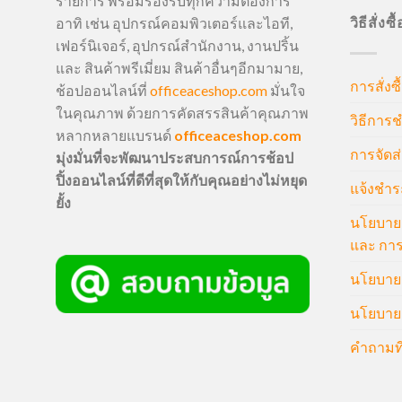
รายการ พร้อมรองรับทุกความต้องการ
วิธีสั่งซ
อาทิ เช่น อุปกรณ์คอมพิวเตอร์และไอที,
เฟอร์นิเจอร์, อุปกรณ์สำนักงาน, งานปริ้น
และ สินค้าพรีเมี่ยม สินค้าอื่นๆอีกมามาย,
การสั่งซื
ช้อปออนไลน์ที่
officeaceshop.com
มั่นใจ
ในคุณภาพ ด้วยการคัดสรรสินค้าคุณภาพ
วิธีการช
หลากหลายแบรนด์
officeaceshop.com
การจัดส่
มุ่งมั่นที่จะพัฒนาประสบการณ์การช้อป
ปิ้งออนไลน์ที่ดีที่สุดให้กับคุณอย่างไม่หยุด
แจ้งชำร
ยั้ง
นโยบายก
และ การ
นโยบายก
นโยบายค
คำถามที