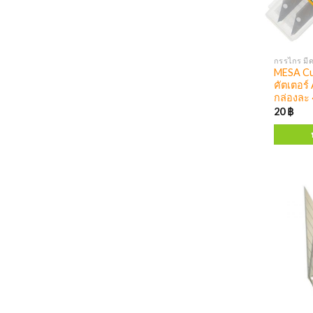
กรรไกร มีด
MESA Cut
คัตเตอร์
กล่องละ 
20
฿