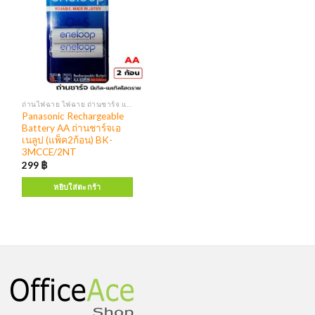
ถ่านไฟฉาย ไฟฉาย ถ่านชาร์จ แท่นชาร์จ
Panasonic Rechargeable
Battery AA ถ่านชาร์จเอ
เนลูป (แพ็ค2ก้อน) BK-
3MCCE/2NT
299
฿
หยิบใส่ตะกร้า