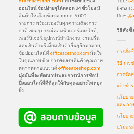
TEL :
06
officeaceshop.com
เว็บไซต์ขายของ
E-mail :
ออนไลน์ ช้อปง่ายๆได้ตลอด 24 ชั่วโมง
มี
Line:
@of
สินค้าให้เลือกช้อปมากกว่า 5,000
รายการ พร้อมรองรับทุกความต้องการ
วิธีสั่งซ
อาทิ เช่น อุปกรณ์คอมพิวเตอร์และไอที,
เฟอร์นิเจอร์, อุปกรณ์สำนักงาน, งานปริ้น
และ สินค้าพรีเมี่ยม สินค้าอื่นๆอีกมามาย,
การสั่งซื
ช้อปออนไลน์ที่
officeaceshop.com
มั่นใจ
ในคุณภาพ ด้วยการคัดสรรสินค้าคุณภาพ
วิธีการช
หลากหลายแบรนด์
officeaceshop.com
การจัดส่
มุ่งมั่นที่จะพัฒนาประสบการณ์การช้อป
ปิ้งออนไลน์ที่ดีที่สุดให้กับคุณอย่างไม่หยุด
แจ้งชำร
ยั้ง
นโยบายก
และ การ
นโยบายก
นโยบายค