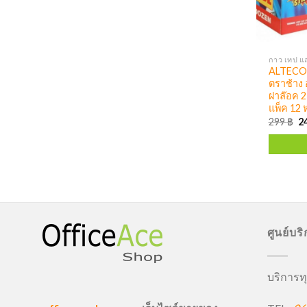
กาว เทป แล
ALTECO 
ตราช้าง 
ฝาล๊อค 2
แพ็ค 12
299
฿
2
ศูนย์บร
บริการทุ