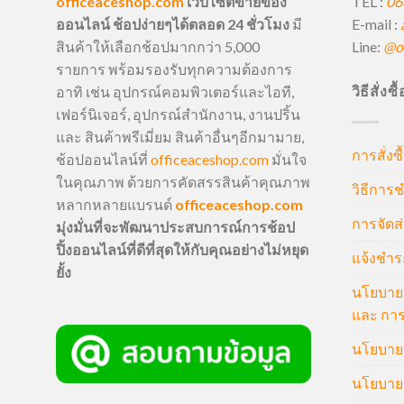
TEL :
06
officeaceshop.com
เว็บไซต์ขายของ
E-mail :
ออนไลน์ ช้อปง่ายๆได้ตลอด 24 ชั่วโมง
มี
Line:
@of
สินค้าให้เลือกช้อปมากกว่า 5,000
รายการ พร้อมรองรับทุกความต้องการ
วิธีสั่งซ
อาทิ เช่น อุปกรณ์คอมพิวเตอร์และไอที,
เฟอร์นิเจอร์, อุปกรณ์สำนักงาน, งานปริ้น
และ สินค้าพรีเมี่ยม สินค้าอื่นๆอีกมามาย,
การสั่งซื
ช้อปออนไลน์ที่
officeaceshop.com
มั่นใจ
ในคุณภาพ ด้วยการคัดสรรสินค้าคุณภาพ
วิธีการช
หลากหลายแบรนด์
officeaceshop.com
การจัดส่
มุ่งมั่นที่จะพัฒนาประสบการณ์การช้อป
ปิ้งออนไลน์ที่ดีที่สุดให้กับคุณอย่างไม่หยุด
แจ้งชำร
ยั้ง
นโยบายก
และ การ
นโยบายก
นโยบายค