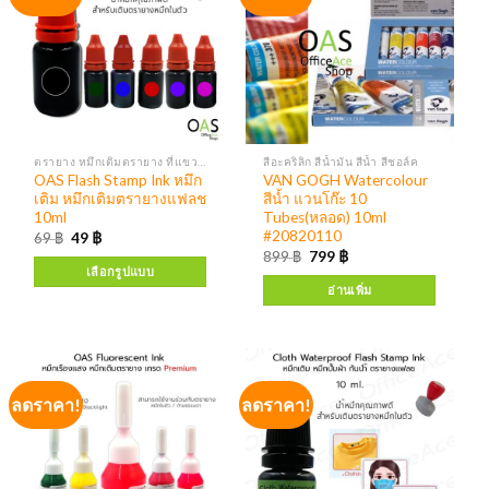
ตรายาง หมึกเติมตรายาง ที่แขวนตรายาง
สีอะคริลิก สีน้ำมัน สีน้ำ สีชอล์ค
OAS Flash Stamp Ink หมึก
VAN GOGH Watercolour
เติม หมึกเติมตรายางแฟลช
สีน้ำ แวนโก๊ะ 10
10ml
Tubes(หลอด) 10ml
#20820110
69
฿
49
฿
899
฿
799
฿
เลือกรูปแบบ
อ่านเพิ่ม
ลดราคา!
ลดราคา!