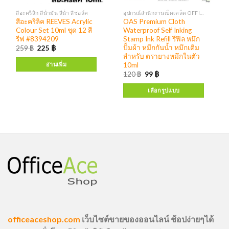
สีอะคริลิก สีน้ำมัน สีน้ำ สีชอล์ค
อุปกรณ์สำนักงานเบ็ดเตล็ด OFFICE EQUIPMENT
สีอะคริลิค REEVES Acrylic
OAS Premium Cloth
Colour Set 10ml ชุด 12 สี
Waterproof Self Inking
รีฟ #8394209
Stamp Ink Refill รีฟิล หมึก
ปั้มผ้า หมึกกันน้ำ หมึกเติม
259
฿
225
฿
สำหรับ ตรายางหมึกในตัว
10ml
อ่านเพิ่ม
120
฿
99
฿
เลือกรูปแบบ
officeaceshop.com
เว็บไซต์ขายของออนไลน์ ช้อปง่ายๆได้