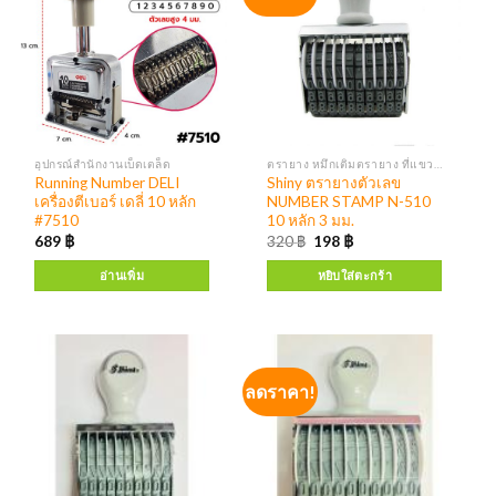
อุปกรณ์สำนักงานเบ็ดเตล็ด
ตรายาง หมึกเติมตรายาง ที่แขวนตรายาง
Running Number DELI
Shiny ตรายางตัวเลข
เครื่องตีเบอร์ เดลี่ 10 หลัก
NUMBER STAMP N-510
#7510
10 หลัก 3 มม.
689
฿
320
฿
198
฿
อ่านเพิ่ม
หยิบใส่ตะกร้า
ลดราคา!