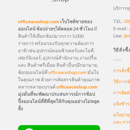
บริการทุ
TEL :
06
officeaceshop.com
เว็บไซต์ขายของ
E-mail :
ออนไลน์ ช้อปง่ายๆได้ตลอด 24 ชั่วโมง
มี
Line:
@of
สินค้าให้เลือกช้อปมากกว่า 5,000
รายการ พร้อมรองรับทุกความต้องการ
วิธีสั่งซ
อาทิ เช่น อุปกรณ์คอมพิวเตอร์และไอที,
เฟอร์นิเจอร์, อุปกรณ์สำนักงาน, งานปริ้น
และ สินค้าพรีเมี่ยม สินค้าอื่นๆอีกมามาย,
การสั่งซื
ช้อปออนไลน์ที่
officeaceshop.com
มั่นใจ
ในคุณภาพ ด้วยการคัดสรรสินค้าคุณภาพ
วิธีการช
หลากหลายแบรนด์
officeaceshop.com
การจัดส่
มุ่งมั่นที่จะพัฒนาประสบการณ์การช้อป
ปิ้งออนไลน์ที่ดีที่สุดให้กับคุณอย่างไม่หยุด
แจ้งชำร
ยั้ง
นโยบายก
และ การ