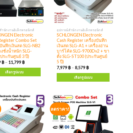
สำนักงานอิเล็กทรอนิกส์
อุปกรณ์สำนักงานอิเล็กทรอนิกส์
NGEN Electronic
SCHLONGEN Electronic
Register Combo Set
Cash Register เครื่องบันทึก
งบันทึกเงินสด SLG-NB2
เงินสด SLG-A1 + เครื่องอ่าน
่องชั่งน้ำหนัก SLG-
บาร์โค้ด SLG-9700Dv2 + ขา
ประกันศูนย์ 3 ปี)
ตั้ง SLG-ST100 (ประกันศูนย์
5 ปี)
9
฿
–
11,799
฿
7,979
฿
–
8,579
฿
เลือกรูปแบบ
เลือกรูปแบบ
!
ลดราคา!