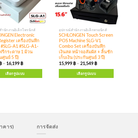
สำนักงานอิเล็กโทรนิกส์
อุปกรณ์สำนักงานอิเล็กทรอนิกส์
NGEN Electronic
SCHLONGEN Touch Screen
egister เครื่องบันทึก
POS Machine SLG-V1
ด #SLG-A1 #SLG-A1-
Combo Set เครื่องบันทึก
ฟรีกระดาษ 1 ม้วน
เงินสด หน้าจอสัมผัส + ลิ้นชัก
ศูนย์ 5 ปี)
เก็บเงิน (ประกันศูนย์ 3 ปี)
฿
–
16,199
฿
15,999
฿
–
21,549
฿
เลือกรูปแบบ
เลือกรูปแบบ
นาคาร)
การจัดส่ง