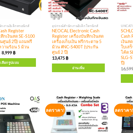
ักงานอิเล็กทรอนิกส์
อุปกรณ์สำนักงานอิเล็กโทรนิกส์
UNCAT
ash Register
NEOCAL Electronic Cash
SCHLO
ันทึกเงินสด SE-S100
Register เครื่องบันทึกเงินสด
Cash R
นศูนย์ 2ปี) แถมฟรี
เครื่องเก็บเงิน ฟรีกระดาษ 5
เงินสด
วามร้อน 5 ม้วน
ม้วน #NC-S400T (ประกัน
ใบเสร็
ศูนย์ 2 ปี)
โค้ด S
–
8,999
฿
SLG-ST
13,475
฿
ปี)
เลือกรูปแบบ
อ่านเพิ่ม
16,59
ลดราคา!
ลดราคา