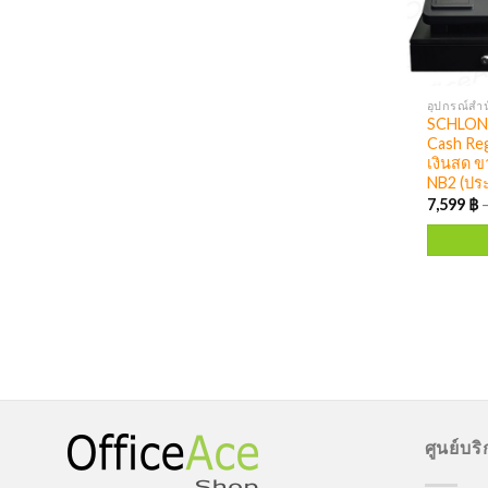
อุปกรณ์สำน
SCHLONG
Cash Regi
เงินสด ข
NB2 (ประก
7,599
฿
ศูนย์บร