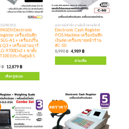
EGORIZED
อุปกรณ์สำนักงานอิเล็กทรอนิกส์
NGEN Electronic
Electronic Cash Register
egister เครื่องบันทึก
POS Machine เครื่องบันทึก
 SLG-A1 + เครื่องปริ้น
เงินสด เครื่องขายหน้าร้าน
จ Q3 + เครื่องอ่านบาร์
#C-50
LG-9700Dv2 + ขาตั้ง
8,990
฿
4,989
฿
100 (ประกันศูนย์ 5
อ่านเพิ่ม
9
฿
12,879
฿
เลือกรูปแบบ
!
ลดราคา!