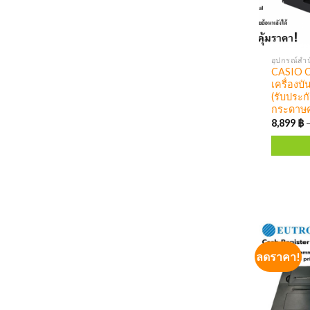
อุปกรณ์สำน
CASIO C
เครื่องบ
(รับประกั
กระดาษค
8,899
฿
ลดราคา!