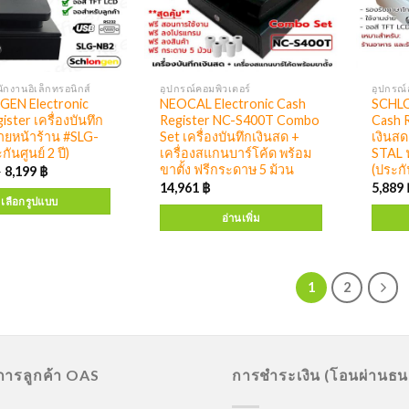
ักงานอิเล็กทรอนิกส์
อุปกรณ์คอมพิวเตอร์
อุปกรณ์
EN Electronic
NEOCAL Electronic Cash
SCHLO
ster เครื่องบันทึก
Register NC-S400T Combo
Cash R
ายหน้าร้าน #SLG-
Set เครื่องบันทึกเงินสด +
เงินส
ันศูนย์ 2 ปี)
เครื่องสแกนบาร์โค้ด พร้อม
STAL 
ขาตั้ง ฟรีกระดาษ 5 ม้วน
(ประกัน
–
8,199
฿
14,961
฿
5,889
เลือกรูปแบบ
อ่านเพิ่ม
1
2
ิการลูกค้า OAS
การชำระเงิน (โอนผ่านธ