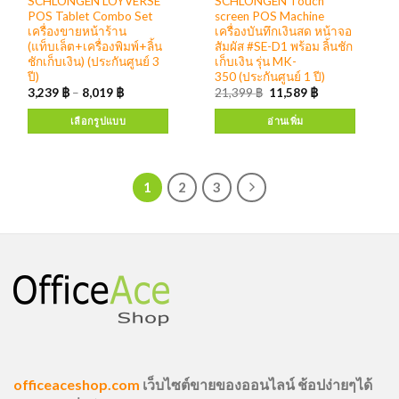
SCHLONGEN LOYVERSE
SCHLONGEN Touch
POS Tablet Combo Set
screen POS Machine
เครื่องขายหน้าร้าน
เครื่องบันทึกเงินสด หน้าจอ
(แท็บเล็ต+เครื่องพิมพ์+ลิ้น
สัมผัส #SE-D1 พร้อม ลิ้นชัก
ชักเก็บเงิน) (ประกันศูนย์ 3
เก็บเงิน รุ่น MK-
ปี)
350 (ประกันศูนย์ 1 ปี)
3,239
฿
–
8,019
฿
21,399
฿
11,589
฿
เลือกรูปแบบ
อ่านเพิ่ม
1
2
3
officeaceshop.com
เว็บไซต์ขายของออนไลน์ ช้อปง่ายๆได้