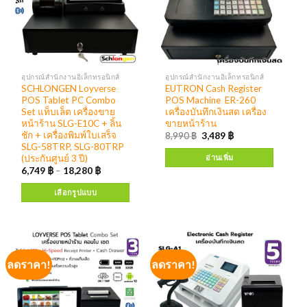
อุปกรณ์สำนักงานอิเล็กทรอนิกส์
อุปกรณ์สำนักงานอิเล็กทรอนิกส์
SCHLONGEN Loyverse
EUTRON Cash Register
POS Tablet PC Combo
POS Machine ER-260
Set แท็บเล็ต เครื่องขาย
เครื่องบันทึกเงินสด เครื่อง
หน้าร้าน SLG-E10C + ลิ้น
ขายหน้าร้าน
ชัก + เครื่องพิมพ์ใบเสร็จ
8,990
฿
3,489
฿
SLG-58TRP, SLG-80TRP
(ประกันศูนย์ 3 ปี)
อ่านเพิ่ม
6,749
฿
–
18,280
฿
เลือกรูปแบบ
ลดราคา!
ลดราคา!