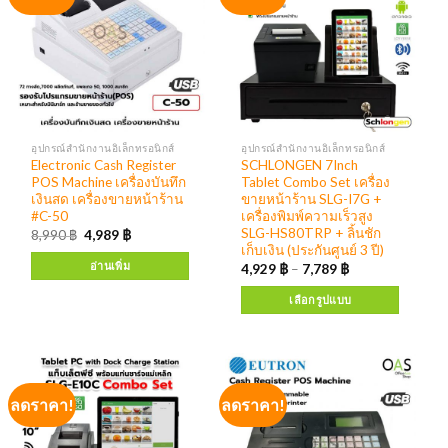
อุปกรณ์สำนักงานอิเล็กทรอนิกส์
อุปกรณ์สำนักงานอิเล็กทรอนิกส์
Electronic Cash Register
SCHLONGEN 7Inch
POS Machine เครื่องบันทึก
Tablet Combo Set เครื่อง
เงินสด เครื่องขายหน้าร้าน
ขายหน้าร้าน SLG-I7G +
#C-50
เครื่องพิมพ์ความเร็วสูง
SLG-HS80TRP + ลิ้นชัก
8,990
฿
4,989
฿
เก็บเงิน (ประกันศูนย์ 3 ปี)
อ่านเพิ่ม
4,929
฿
–
7,789
฿
เลือกรูปแบบ
ลดราคา!
ลดราคา!