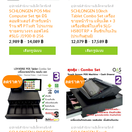
อุปกรณ์สำนักงานอิเล็กโทรนิกส์
อุปกรณ์สำนักงานอิเล็กทรอนิกส์
SCHLONGEN POS Mini
SCHLONGEN 10inch
Computer Set ชุด มินิ
Tablet Combo Set เครื่อง
คอมพิวเตอร์ สำหรับหน้า
ขายหน้าร้าน แท็บเล็ต + 3
ร้าน ฟรี PTsoft โปรแกรม
เครื่องพิมพ์ใบเสร็จ SLG-
ขายครบวงจร ออฟไลน์
HS80TRP + ลิ้นชักเก็บเงิน
#SLG-J1900-8-256
(ประกันศูนย์)
2,989
฿
–
14,089
฿
12,079
฿
–
17,589
฿
เลือกรูปแบบ
เลือกรูปแบบ
ลดราคา!
ลดราคา!
อุปกรณ์สำนักงานอิเล็กทรอนิกส์
อุปกรณ์สำนักงานอิเล็กทรอนิกส์