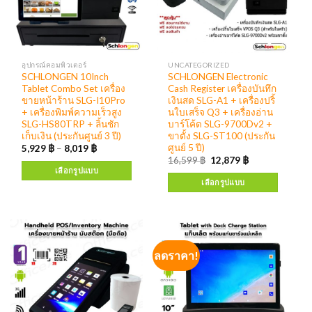
อุปกรณ์คอมพิวเตอร์
UNCATEGORIZED
SCHLONGEN 10Inch
SCHLONGEN Electronic
Tablet Combo Set เครื่อง
Cash Register เครื่องบันทึก
ขายหน้าร้าน SLG-I10Pro
เงินสด SLG-A1 + เครื่องปริ้
+ เครื่องพิมพ์ความเร็วสูง
นใบเสร็จ Q3 + เครื่องอ่าน
SLG-HS80TRP + ลิ้นชัก
บาร์โค้ด SLG-9700Dv2 +
เก็บเงิน (ประกันศูนย์ 3 ปี)
ขาตั้ง SLG-ST100 (ประกัน
ศูนย์ 5 ปี)
5,929
฿
–
8,019
฿
16,599
฿
12,879
฿
เลือกรูปแบบ
เลือกรูปแบบ
ลดราคา!