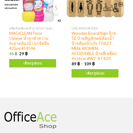
ผลิตภัณฑ์และน้ำยาทำความสะอาด เครื่องจ่ายสบู่ แอลกอฮอล์
UNCATEGORIZED
MAGICLEAN Floor
Wooden Board/Sign ป้าย
Cleaner น้ำยาทำความ
ไม้ ป้ายสัญลักษณ์ห้องน้ำ
สะอาดห้องน้ำ มาจิคลีน
ป้ายห้องน้ำเก๋ๆ TOILET,
425ml #59596
MEN, WOMEN,
ACCESSIBLE ป้ายสี่เหลี่ยม
45
฿
29
฿
9x16cm #WT-RTR20
เลือกรูปแบบ
89
฿
–
109
฿
เลือกรูปแบบ