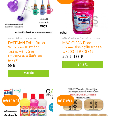
อุปกรณ์ทำความสะอาด
ผลิตภัณฑ์และน้ำยาทำความสะอาด เครื่องจ่ายสบู่ แอลกอฮอล์
EASTMAN Toilet Brush
MAGICLEAN Floor
With Bowl แปรงล้าง
Cleaner น้ำยาถูพื้น มาจิคลี
โถส้วม พร้อมถ้วย
น 5200 ml #718849
เอนกประสงค์ อีสท์แมน
279
฿
199
฿
(คละสี)
อ่านเพิ่ม
55
฿
อ่านเพิ่ม
ลดราคา!
ลดราคา!