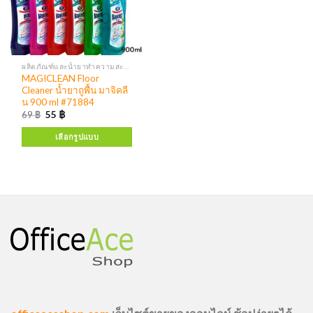
ผลิตภัณฑ์และน้ำยาทำความสะอาด เครื่องจ่ายสบู่ แอลกอฮอล์
MAGICLEAN Floor
Cleaner น้ำยาถูพื้น มาจิคลี
น 900 ml #71884
69
฿
55
฿
เลือกรูปแบบ