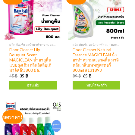
ผลิตภัณฑ์และน้ำยาทำความสะอาด เครื่องจ่ายสบู่ แอลกอฮอล์
ผลิตภัณฑ์และน้ำยาทำความสะอาด เครื่องจ่ายสบู่ แอลกอฮอล์
Floor Cleaner Lily
Floor Cleaner Natural
Bouquet Scent
Essence MAGICLEAN น้ํา
MAGICLEAN น้ำยาถูพื้น
ยาทําความสะอาดพื้น มาจิ
แบบถุงเติม กลิ่นลิลลี่บุเก้
คลีน กลิ่นเพทฟูลสตอรี่
มาจิคลีน 800 มล.
800ml #131893
45
฿
35
฿
89
฿
65
฿
อ่านเพิ่ม
หยิบใส่ตะกร้า
ลดราคา!