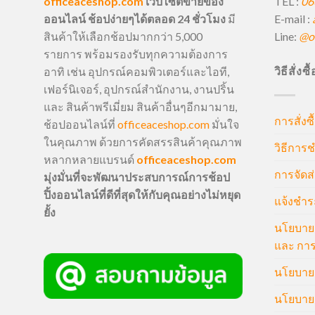
TEL :
06
officeaceshop.com
เว็บไซต์ขายของ
E-mail :
ออนไลน์ ช้อปง่ายๆได้ตลอด 24 ชั่วโมง
มี
Line:
@of
สินค้าให้เลือกช้อปมากกว่า 5,000
รายการ พร้อมรองรับทุกความต้องการ
วิธีสั่งซ
อาทิ เช่น อุปกรณ์คอมพิวเตอร์และไอที,
เฟอร์นิเจอร์, อุปกรณ์สำนักงาน, งานปริ้น
และ สินค้าพรีเมี่ยม สินค้าอื่นๆอีกมามาย,
การสั่งซื
ช้อปออนไลน์ที่
officeaceshop.com
มั่นใจ
ในคุณภาพ ด้วยการคัดสรรสินค้าคุณภาพ
วิธีการช
หลากหลายแบรนด์
officeaceshop.com
การจัดส่
มุ่งมั่นที่จะพัฒนาประสบการณ์การช้อป
ปิ้งออนไลน์ที่ดีที่สุดให้กับคุณอย่างไม่หยุด
แจ้งชำร
ยั้ง
นโยบายก
และ การ
นโยบายก
นโยบายค