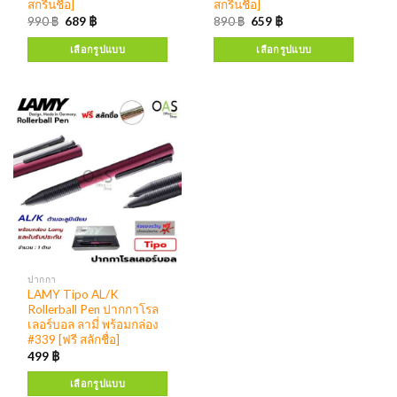
สกรีนชื่อ]
สกรีนชื่อ]
990
฿
689
฿
890
฿
659
฿
เลือกรูปแบบ
เลือกรูปแบบ
ปากกา
LAMY Tipo AL/K
Rollerball Pen ปากกาโรล
เลอร์บอล ลามี่ พร้อมกล่อง
#339 [ฟรี สลักชื่อ]
499
฿
เลือกรูปแบบ