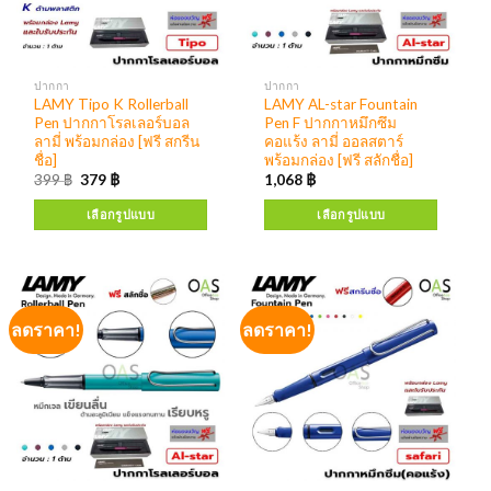
ปากกา
ปากกา
LAMY Tipo K Rollerball
LAMY AL-star Fountain
Pen ปากกาโรลเลอร์บอล
Pen F ปากกาหมึกซึม
ลามี่ พร้อมกล่อง [ฟรี สกรีน
คอแร้ง ลามี่ ออลสตาร์
ชื่อ]
พร้อมกล่อง [ฟรี สลักชื่อ]
399
฿
379
฿
1,068
฿
เลือกรูปแบบ
เลือกรูปแบบ
ลดราคา!
ลดราคา!