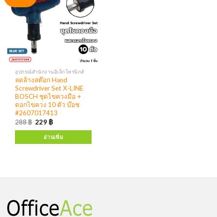
อุปกรณ์สำนักงานอิเล็กโทรนิกส์
ลดล้างสต๊อก Hand
Screwdriver Set X-LINE
BOSCH ชุดไขควงมือ +
ดอกไขควง 10 ตัว บ๊อช
#2607017413
288
฿
229
฿
อ่านเพิ่ม