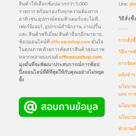
Line:
@of
สินค้าให้เลือกช้อปมากกว่า 5,000
รายการ พร้อมรองรับทุกความต้องการ
วิธีสั่งซ
อาทิ เช่น อุปกรณ์คอมพิวเตอร์และไอที,
เฟอร์นิเจอร์, อุปกรณ์สำนักงาน, งานปริ้น
และ สินค้าพรีเมี่ยม สินค้าอื่นๆอีกมามาย,
การสั่งซื
ช้อปออนไลน์ที่
officeaceshop.com
มั่นใจ
ในคุณภาพ ด้วยการคัดสรรสินค้าคุณภาพ
วิธีการช
หลากหลายแบรนด์
officeaceshop.com
การจัดส่
มุ่งมั่นที่จะพัฒนาประสบการณ์การช้อป
ปิ้งออนไลน์ที่ดีที่สุดให้กับคุณอย่างไม่หยุด
แจ้งชำร
ยั้ง
นโยบายก
และ การ
นโยบายก
นโยบายค
คำถามที